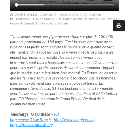
Publié le 2018-01-25 00:00:00 - Révisé le 2018-02-01 00:00:00
Réalisation : Gaël de Vaumas - Publication Acteurs de santé Source : Press Tv
News - Acteurs de Santé - Acteurs de Santé
"Nous avons mené une gigantesque étude sur plus de 120 000
patients provenant de 184 pays. C'est la première étude de ce
type dans laquelle sont analysés le bonheur et la qualité de vie ;
elle montre, dans tous les pays, que vivre avec le psoriasis a un
impact extrêmement négatif : les personnes vivant avec
le psoriasis sont moins heureuses que la moyenne. C’est important
pour elles que les professionnels de santé comprennent l'impact
que le psoriasis a sur leur bien-être mental. En France, on observe
que les femmes sont plus sévèrement touchées que les hommes.
Elles sont également plus stressées et plus solitaires." La
campagne « Avec du pso, 31% de bonheur en moins ! » - menée
avec les associations de patients France Psoriasis et PSO Contact
par LEO Pharma - a obtenu le Grand Prix du Festival de la
communication santé.
Télécharger la synthèse >
ICI
http://www.31cesttrop.fr
http://www.leo-pharma.f
r
https://francepsoriasis.org