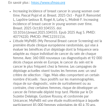
En savoir plus :
https://www.sfmpp.org
Increasing incidence of breast cancer in young women over
time. Pascal Pujol et al. Breast. 2025 Oct - Pujol P, Remontet
L, Lapôtre-Ledoux B, Rogel A, Lafay L, Molinié F. Increasing
incidence of breast cancer in young women over time.
Breast. 2025 Oct;83:104555. doi:
10.1016/j.breast.2025.104555. Epub 2025 Aug 5. PMID:
40774220; PMCID: PMC12351116.
L’étude MyPeBS (My Personal Breast cancer Screening) est la
première étude clinique européenne randomisée, qui vise à
évaluer les bénéfices d’un dépistage dont la fréquence sera
adaptée au risque individuel de cancer du sein de chaque
femme. Avec 360 000 nouveaux cas diagnostiqués et 92 000
décès chaque année en Europe, le cancer du sein est le
cancer le plus fréquent chez la femme. Les campagnes de
dépistage actuelles visent toutes les femmes avec un seul
critère de sélection : l’âge. Mais elles comportent un certain
nombre d’écueils : faux positifs sur les mammographies,
risque de sur-diagnostic, voire de surtraitement ou au
contraire, chez certaines femmes, risque de développer un
cancer de l’intervalle dépisté trop tard. Pilotée par le Dr
Suzette Delaloge, Gustave Roussy, et cordonnée par
Unicancer, MyPeBS est une étude multicentrique à laquelle
participeront 85 000 femmes volontaires de 40 à 70 ans.