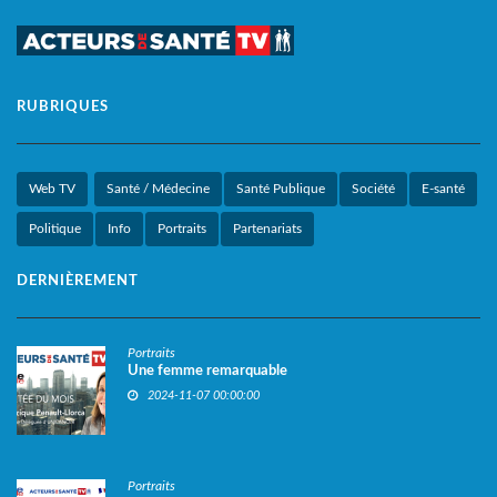
RUBRIQUES
Web TV
Santé / Médecine
Santé Publique
Société
E-santé
Politique
Info
Portraits
Partenariats
DERNIÈREMENT
Portraits
Une femme remarquable
2024-11-07 00:00:00
Portraits