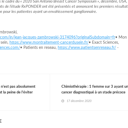
ns le cadre du « 2020 San Antonio Breast Cancer Symposium », décembre, USA,
tats de l’étude RxPONDER ont été présentés et annoncent les premiers résultat
 pour les patientes ayant un envahissement ganglionnaire.
ambrowski,
n.com/in/jean-jacques-zambrowski-3174096?originalSubdomain=fr
• Mon
 sein,
https://www.montraitement-cancerdusein.fr/
• Exact Sciences,
iences.com/
• Patients en reseau,
https://www.patientsenreseau.fr/
-
e n’est pas absolument
Chimiothérapie : 1 femme sur 3 ayant u
t la peine de l’éviter
cancer diagnostiqué à un stade précoce
pourrait l'éviter
17 décembre 2020
E