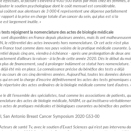
té effectués, la facture s’élèvera à 400/500 euros par mois chez les femmes, à
 ajouter le soutien psychologique dont le coût mensuel est considérable.
qui coûtent aux alentours de 3 000 € représentent une dépense parfaitement
rapport à la prise en charge totale d’un cancer du sein, qui plus est si la
e est largement inutile. »
es tests rejoignent la nomenclature des actes de biologie médicale
 sont disponibles en France depuis plusieurs années, mais ils ont malheureuse
N, le référentiel des actes innovants hors nomenclature. Or cet acte n’est plus
e en France tout comme dans nos pays voisins de la pratique médicale courante. L
entiel depuis cinq ans, viendra à échéance - après une prolongation de deux ans
tement d’ailleurs la raison - à la fin de cette année 2020. Dès le début du mo
ra plus de financement, sauf à prolonger indûment ce statut hors nomenclature.
 à déjà été mis en place. La connaissance précise du bénéfice des tests a déjà
 au cours de ces cinq dernières années. Aujourd’hui, toutes les données doiven
 qui en ont la charge d’inscrire définitivement les actes des tests génomiques 
 le répertoire des actes ordinaires de la biologie médicale comme tant d’autres. 
me le dit l’ensemble des spécialistes, tout comme les associations de patients, q
menclature des actes de biologie médicale, NABM, ce qui instituera véritableme
s actes de pratiques médicales et biologiques courantes au bénéfice des patient
 al, San Antonio Breast Cancer Symposium 2020 GS3-00
Acteurs de santé Tv, avec le soutien d’Exact Sciences qui n’est pas intervenu da