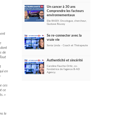
Un cancer à 30 ans
Comprendre les facteurs
environnementaux
Elie RASSY, Oncologue, chercheur,
Gustave Roussy
ment
Se re-connecter avec la
vraie vie
e
Sonia Linda - Coach et Thérapeute
 dont
is de
 Tout
Authenticité et sincérité
t
Caroline Fauche-Ortiz, co-
fondatrice de l’agence B-AD
qui en
Agency.
»
ue ces
nt ce
s. »
ns le