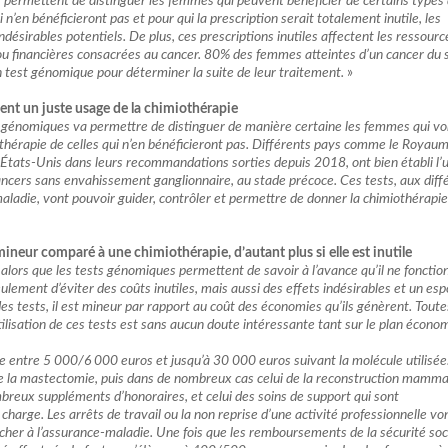
 permettent de distinguer les femmes qui peuvent bénéficier de certains types
 n’en bénéficieront pas et pour qui la prescription serait totalement inutile, les
ndésirables potentiels. De plus, ces prescriptions inutiles affectent les ressourc
u financières consacrées au cancer. 80% des femmes atteintes d’un cancer du 
n test génomique pour déterminer la suite de leur traitement.
»
ent un juste usage de la chimiothérapie
sts génomiques va permettre de distinguer de manière certaine les femmes qui vo
othérapie de celles qui n’en bénéficieront pas. Différents pays comme le Royau
s États-Unis dans leurs recommandations sorties depuis 2018, ont bien établi l’
cancers sans envahissement ganglionnaire, au stade précoce. Ces tests, aux diff
maladie, vont pouvoir guider, contrôler et permettre de donner la chimiothérapie
mineur comparé à une chimiothérapie, d’autant plus si elle est inutile
alors que les tests génomiques permettent de savoir à l’avance qu’il ne fonctio
ulement d’éviter des coûts inutiles, mais aussi des effets indésirables et un esp
des tests, il est mineur par rapport au coût des économies qu’ils génèrent. Toute
tilisation de ces tests est sans aucun doute intéressante tant sur le plan écono
 entre 5 000/6 000 euros et jusqu’à 30 000 euros suivant la molécule utilisée.
 de la mastectomie, puis dans de nombreux cas celui de la reconstruction mamma
mbreux suppléments d’honoraires, et celui des soins de support qui sont
charge. Les arrêts de travail ou la non reprise d’une activité professionnelle vo
cher à l’assurance-maladie. Une fois que les remboursements de la sécurité soc