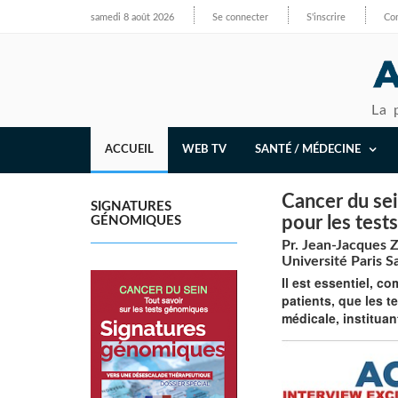
samedi 8 août 2026
Se connecter
S'inscrire
Con
La 
ACCUEIL
WEB TV
SANTÉ / MÉDECINE
Cancer du se
SIGNATURES
pour les test
GÉNOMIQUES
Pr. Jean-Jacques 
Université Paris S
Il est essentiel, c
patients, que les 
médicale, instituan