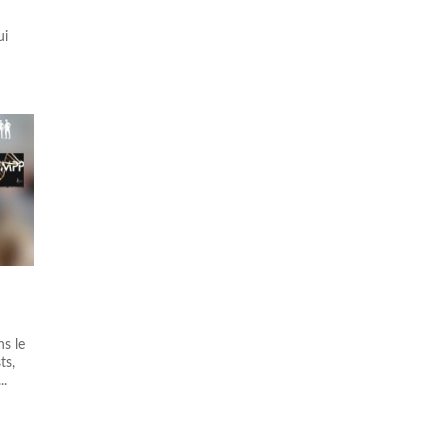
ui
s le
ts,
..