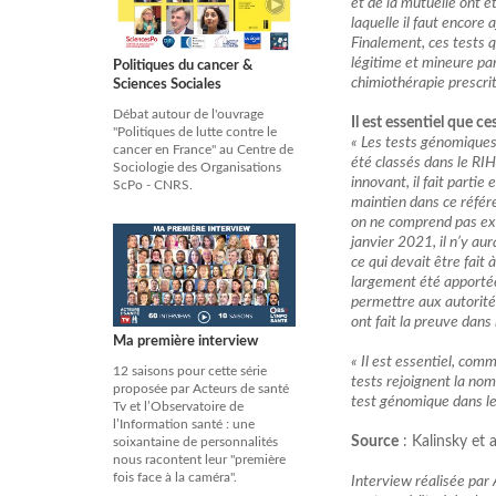
et de la mutuelle ont é
laquelle il faut encore
Finalement, ces tests 
légitime et mineure par 
Politiques du cancer &
chimiothérapie prescrit
Sciences Sociales
Débat autour de l'ouvrage
Il est essentiel que c
"Politiques de lutte contre le
« Les tests génomiques
cancer en France" au Centre de
été classés dans le RIH
Sociologie des Organisations
innovant, il fait parti
ScPo - CNRS.
maintien dans ce référ
on ne comprend pas exac
janvier 2021, il n’y au
ce qui devait être fait
largement été apportée
permettre aux autorités
ont fait la preuve dans
Ma première interview
« Il est essentiel, com
12 saisons pour cette série
tests rejoignent la no
proposée par Acteurs de santé
test génomique dans le
Tv et l’Observatoire de
l’Information santé : une
Source
: Kalinsky et
soixantaine de personnalités
nous racontent leur "première
fois face à la caméra".
Interview réalisée par 