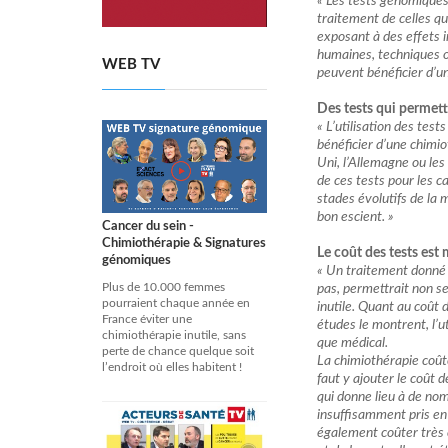
« Les tests génomiques
traitement de celles qui
exposant à des effets i
humaines, techniques o
WEB TV
peuvent bénéficier d’u
Des tests qui permett
« L’utilisation des te
bénéficier d’une chimi
Uni, l’Allemagne ou le
de ces tests pour les 
stades évolutifs de la 
bon escient. »
Cancer du sein -
Chimiothérapie & Signatures
Le coût des tests est 
génomiques
« Un traitement donné 
Plus de 10.000 femmes
pas, permettrait non se
pourraient chaque année en
inutile. Quant au coût 
France éviter une
études le montrent, l’u
chimiothérapie inutile, sans
que médical.
perte de chance quelque soit
La chimiothérapie coûte
l’endroit où elles habitent !
faut y ajouter le coût
qui donne lieu à de no
insuffisamment pris en 
également coûter très 