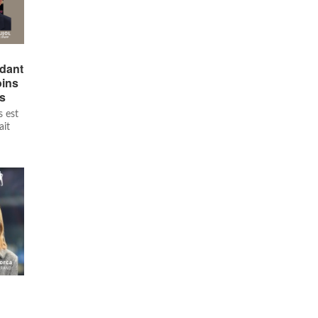
dant
oins
es
s est
ait
n