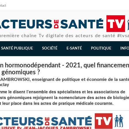
tact
première chaîne Tv digitale des acteurs de santé #tvs
SANTÉ PUBLIQUE
SOCIÉTÉ
E-SANTÉ
POLITIQUE
INF
in hormonodépendant - 2021, quel financemen
s génomiques ?
ZAMBROWSKI, enseignant de politique et économie de la santé
aclay
omme le disent l’ensemble des spécialistes et les associations de
tests génomiques rejoignent la nomenclature des actes de biologi
t leur place dans les actes de pratique médicale courante.