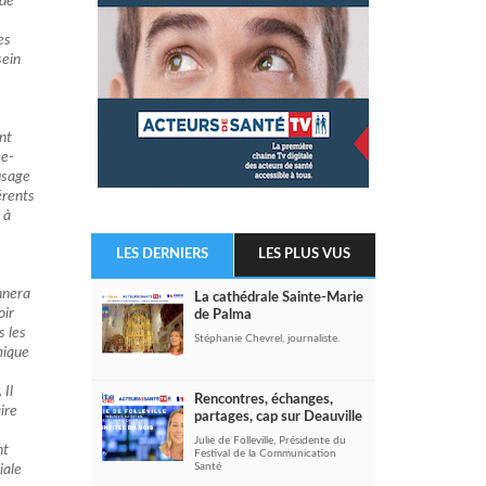
 de
es
sein
nt
me-
usage
érents
 à
LES DERNIERS
LES PLUS VUS
nnera
La cathédrale Sainte-Marie
oir
de Palma
s les
Stéphanie Chevrel, journaliste.
mique
 Il
Rencontres, échanges,
ire
partages, cap sur Deauville
Julie de Folleville, Présidente du
nt
Festival de la Communication
Santé
iale