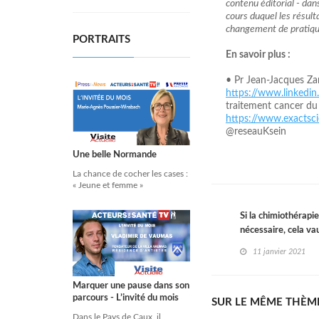
contenu éditorial - da
cours duquel les résul
changement de pratique
PORTRAITS
En savoir plus :
• Pr Jean-Jacques Z
https://www.linkedi
traitement cancer du
https://www.exactsc
@reseauKsein
Une belle Normande
La chance de cocher les cases :
« Jeune et femme »
Si la chimiothérapi
nécessaire, cela vau
11 janvier 2021
Marquer une pause dans son
parcours - L’invité du mois
SUR LE MÊME THÈM
Dans le Pays de Caux, il