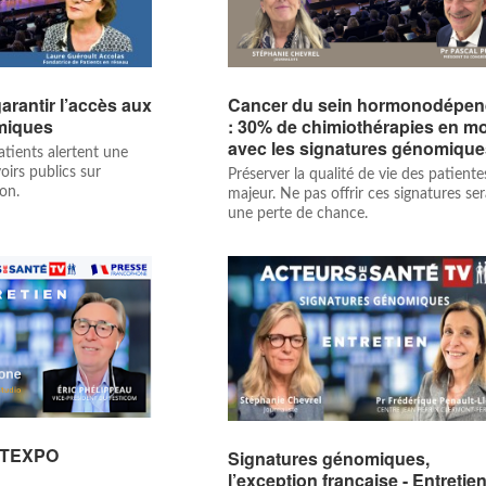
arantir l’accès aux
Cancer du sein hormonodépen
miques
: 30% de chimiothérapies en m
avec les signatures génomiqu
atients alertent une
oirs publics sur
Préserver la qualité de vie des patiente
ion.
majeur. Ne pas offrir ces signatures ser
une perte de chance.
ANTEXPO
Signatures génomiques,
l’exception française - Entretie