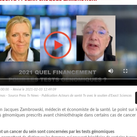
:00:00 - Révisé le 2021-02-03 12:49:09
as - Source Press Tv News - Publication Acteurs de santé Tv avec le soutien d’Exact Sciences
Jacques Zambrowski, médecin et économiste de la santé. Le point sur l
s génomiques prescrits avant chimiothérapie dans certains cas de cancer
 un cancer du sein sont concernées par les tests génomiques