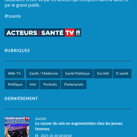
par le grand public.
#tvsante
RUBRIQUES
Web TV
Santé / Médecine
Santé Publique
Société
E-santé
Politique
Info
Portraits
Partenariats
DERNIÈREMENT
Société
Le cancer du sein en augmentation chez les jeunes
femmes
2025-10-30 00:00:00