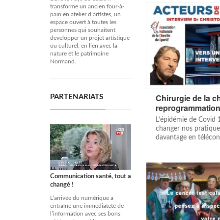
transforme un ancien four-à-
pain en atelier d’artistes, un
espace ouvert à toutes les
personnes qui souhaitent
developper un projet artistique
ou culturel, en lien avec la
nature et le patrimoine
Normand.
Chirurgie de la ch
PARTENARIATS
reprogrammation
L’épidémie de Covid 
changer nos pratiques 
davantage en télécon
Communication santé, tout a
changé !
L’arrivée du numérique a
entraîné une immédiateté de
l’information avec ses bons