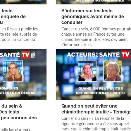
 tests
S’informer sur les tests
 enquête de
génomiques avant même de
au
consulter
s en Réseau publie les
Cancer du sein, 6.000 femmes pourrai
te réalisée auprès de
chaque année en France éviter une
 pour un cancer du
chimiothérapie inutile, elles devraient
s’informer sur les ...
 du sein &
Quand on peut éviter une
Des tests
chimiothérapie inutile - Témoi
 peu connus des
Cancer du sein - « La réponse de la
signature génomique a été sans appel.
mon cas, la chimiothérapie était inutile
blie les résultats