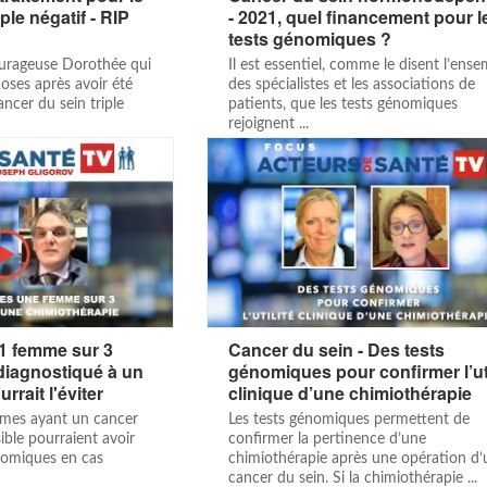
ple négatif - RIP
- 2021, quel financement pour l
tests génomiques ?
ourageuse Dorothée qui
Il est essentiel, comme le disent l’ens
Roses après avoir été
des spécialistes et les associations de
ncer du sein triple
patients, que les tests génomiques
rejoignent ...
 1 femme sur 3
Cancer du sein - Des tests
diagnostiqué à un
génomiques pour confirmer l’uti
rrait l'éviter
clinique d’une chimiothérapie
mes ayant un cancer
Les tests génomiques permettent de
ble pourraient avoir
confirmer la pertinence d’une
nomiques en cas
chimiothérapie après une opération d’
cancer du sein. Si la chimiothérapie ...