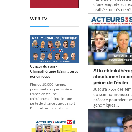
d’une enquête sur le
réalisée auprès de 6
d’un cancer ...
WEB TV
Cancer du sein -
Si la chimiothéra
Chimiothérapie & Signatures
absolument néces
génomiques
peine de l’éviter
Plus de 10.000 femmes
pourraient chaque année en
Jusqu’à 75% des fem
France éviter une
du sein hormonosensi
chimiothérapie inutile, sans
précoce pourraient av
perte de chance quelque soit
génomiques ...
l’endroit où elles habitent !