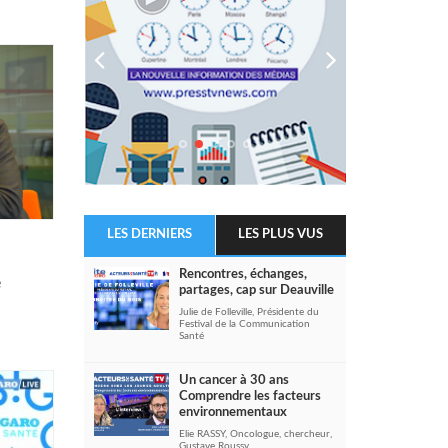
LES DERNIERS
LES PLUS VUS
Rencontres, échanges,
e
partages, cap sur Deauville
Julie de Folleville, Présidente du
Festival de la Communication
Santé
Un cancer à 30 ans
Comprendre les facteurs
environnementaux
Elie RASSY, Oncologue, chercheur,
Gustave Roussy