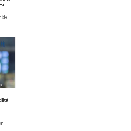
es
emble
lité
un