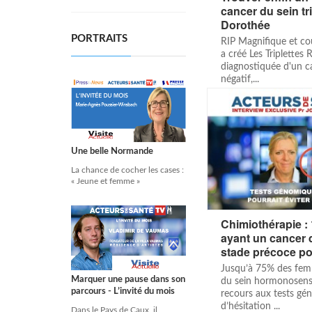
cancer du sein tri
Dorothée
PORTRAITS
RIP Magnifique et c
a créé Les Triplettes 
diagnostiquée d'un ca
négatif,...
Une belle Normande
La chance de cocher les cases :
« Jeune et femme »
Chimiothérapie :
ayant un cancer 
stade précoce pou
Jusqu’à 75% des fem
Marquer une pause dans son
du sein hormonosensi
parcours - L’invité du mois
recours aux tests gé
d’hésitation ...
Dans le Pays de Caux, il