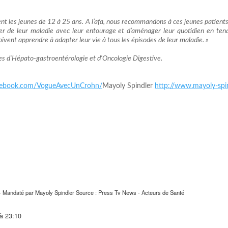
 les jeunes de 12 à 25 ans. A l’afa, nous recommandons à ces jeunes patients d
rler de leur maladie avec leur entourage et d’aménager leur quotidien en te
 doivent apprendre à adapter leur vie à tous les épisodes de leur maladie. »
s d'Hépato-gastroentérologie et d'Oncologie Digestive.
cebook.com/VogueAvecUnCrohn/
Mayoly Spindler
http://www.mayoly-spin
- Mandaté par Mayoly Spindler Source : Press Tv News - Acteurs de Santé
 à 23:10