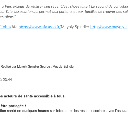
 à Pierre-Louis de réaliser son rêve. C’est chose faite ! Le second de contrib
 par l’afa, association qui permet aux patients et aux familles de trouver des so
urs rêves."
Crohn/
Afa
https://www.afa.asso.fr/
Mayoly Spindler
http://www.mayoly-sp
- Réalisé par Mayoly Spindler Source : Mayoly Spindler
 à 23:44
es acteurs de santé accessible à tous.
être partagée !
ation santé en quelques heures sur Internet et les réseaux sociaux avec l’assur