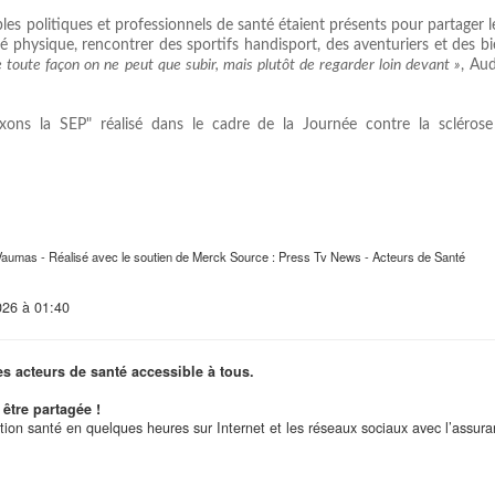
ables politiques et professionnels de santé étaient présents pour partager
té physique, rencontrer des sportifs handisport, des aventuriers et des b
 toute façon on ne peut que subir, mais plutôt de regarder loin devant »
, Au
xons la SEP" réalisé dans le cadre de la Journée contre la scléros
 Vaumas - Réalisé avec le soutien de Merck Source : Press Tv News - Acteurs de Santé
026 à 01:40
es acteurs de santé accessible à tous.
être partagée !
ation santé en quelques heures sur Internet et les réseaux sociaux avec l’assur