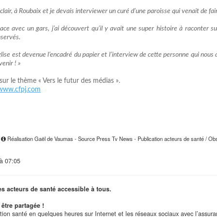
lair, à Roubaix et je devais interviewer un curé d’une paroisse qui venait de fai
ace avec un gars, j’ai découvert qu’il y avait une super histoire à raconter su
nservés.
église est devenue l’encadré du papier et l’interview de cette personne qui nou
enir ! »
sur le thème « Vers le futur des médias ».
/www.cfpj.com
4
Réalisation Gaël de Vaumas - Source Press Tv News - Publication acteurs de santé / Obse
 à 07:05
es acteurs de santé accessible à tous.
être partagée !
ation santé en quelques heures sur Internet et les réseaux sociaux avec l’assur