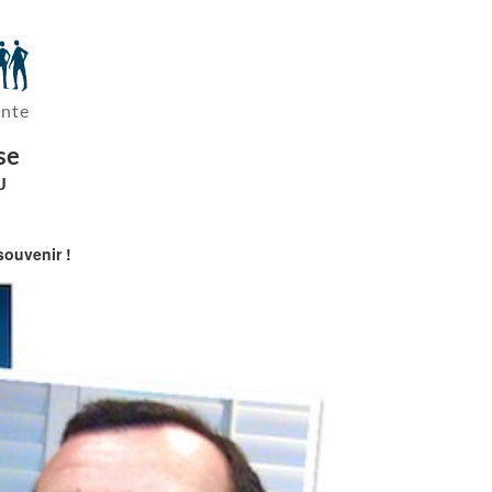
ante
se
J
souvenir !