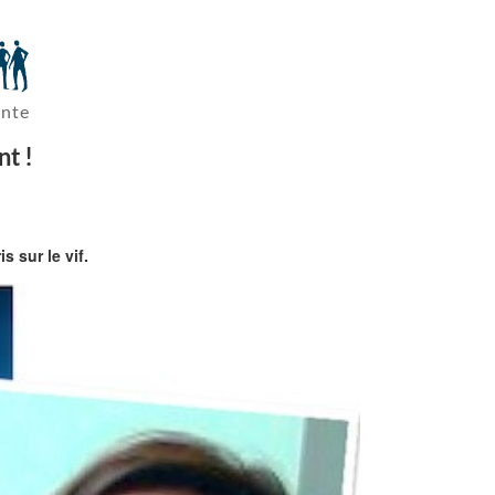
ante
t !
 sur le vif.