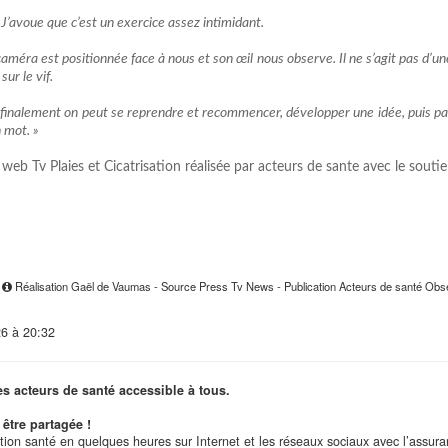
J’avoue que c’est un exercice assez intimidant.
améra est positionnée face à nous et son œil nous observe. Il ne s’agit pas d’une 
ur le vif.
 finalement on peut se reprendre et recommencer, développer une idée, puis pa
 mot. »
la web Tv Plaies et Cicatrisation réalisée par acteurs de sante avec le sout
6
Réalisation Gaël de Vaumas - Source Press Tv News - Publication Acteurs de santé Obser
26 à 20:32
es acteurs de santé accessible à tous.
être partagée !
ation santé en quelques heures sur Internet et les réseaux sociaux avec l’assur