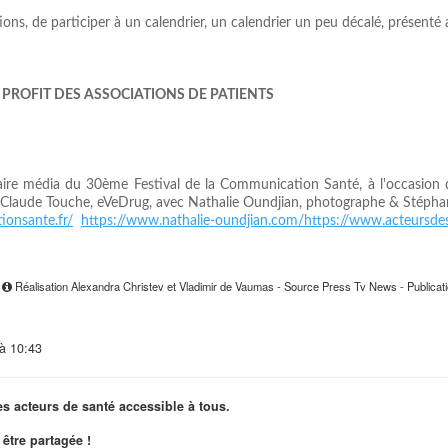
ions, de participer à un calendrier, un calendrier un peu décalé, présent
 PROFIT DES ASSOCIATIONS DE PATIENTS
naire média du 30ème Festival de la Communication Santé, à l'occasion d
e de Claude Touche, eVeDrug, avec Nathalie Oundjian, photographe & Stépha
ionsante.fr/
https://www.nathalie-oundjian.com/
https://www.acteursdes
3
Réalisation Alexandra Christev et Vladimir de Vaumas - Source Press Tv News - Publicat
 à 10:43
es acteurs de santé accessible à tous.
être partagée !