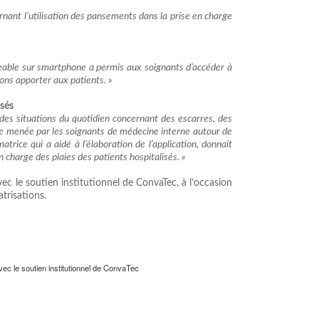
nant l’utilisation des pansements dans la prise en charge
geable sur smartphone a permis aux soignants d’accéder à
ons apporter aux patients. »
isés
des situations du quotidien concernant des escarres, des
re menée par les soignants de médecine interne autour de
rice qui a aidé à l’élaboration de l’application, donnait
 charge des plaies des patients hospitalisés. »
ec le soutien institutionnel de ConvaTec, à l’occasion
trisations.
c le soutien institutionnel de ConvaTec