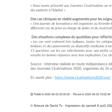
« Nous avons présenté aux Journées Cicatrisations un ret
des patients à l’hôpital. »
Des cas cliniques en réalité augmentée pour les soign
« Une journée de formation a été organisée au Kremlin-B
différents cas de prise en charge de plaies et de cicatr
Des situations complexes du quotidien pour réfléchir 
« Les cas sont vraiment très ludiques, toutes les catég
brûlures et des pansements ou dispositifs médicaux à me
15 questions sur les cas sélectionnés avec une petite co
ensuite les bonnes réponses avec leur explication. Ces ate
Source : Interview réalisée en toute indépendance édi
des Journées Cicatrisations 2020, organisées du 26 au 
En savoir plus :
https://www.cicatrisations2020.org/
Publié le 2020-06-02 00:00:00 - Révisé le 2020-06-02 19:02:4
© Acteurs de Santé Tv - Impression du samedi 8 août 20