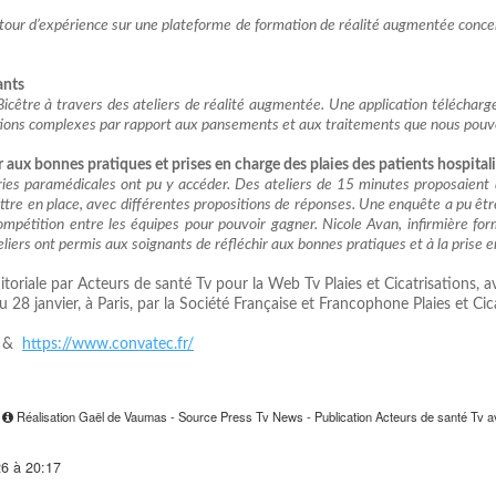
our d’expérience sur une plateforme de formation de réalité augmentée concer
ants
icêtre à travers des ateliers de réalité augmentée. Une application téléchar
isations complexes par rapport aux pansements et aux traitements que nous pouv
aux bonnes pratiques et prises en charge des plaies des patients hospital
ories paramédicales ont pu y accéder. Des ateliers de 15 minutes proposaient 
ttre en place, avec différentes propositions de réponses. Une enquête a pu êt
mpétition entre les équipes pour pouvoir gagner. Nicole Avan, infirmière format
liers ont permis aux soignants de réfléchir aux bonnes pratiques et à la prise en
toriale par Acteurs de santé Tv pour la Web Tv Plaies et Cicatrisations, av
28 janvier, à Paris, par la Société Française et Francophone Plaies et Cica
&
https://www.convatec.fr/
9
Réalisation Gaël de Vaumas - Source Press Tv News - Publication Acteurs de santé Tv ave
26 à 20:17