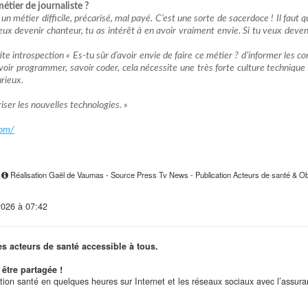
étier de journaliste ?
’est un métier difficile, précarisé, mal payé. C’est une sorte de sacerdoce ! Il fa
eux devenir chanteur, tu as intérêt à en avoir vraiment envie. Si tu veux deven
tite introspection « Es-tu sûr d’avoir envie de faire ce métier ? d’informer les 
savoir programmer, savoir coder, cela nécessite une très forte culture techniqu
urieux.
riser les nouvelles technologies. »
com/
8
Réalisation Gaël de Vaumas - Source Press Tv News - Publication Acteurs de santé & Obs
2026 à 07:42
es acteurs de santé accessible à tous.
être partagée !
ation santé en quelques heures sur Internet et les réseaux sociaux avec l’assur