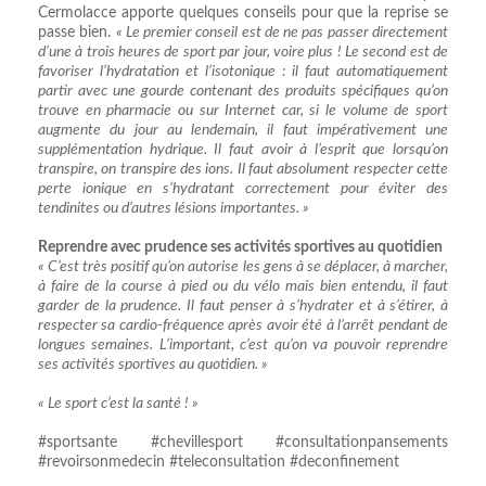
Cermolacce apporte quelques conseils pour que la reprise se
passe bien.
« Le premier conseil est de ne pas passer directement
d’une à trois heures de sport par jour, voire plus ! Le second est de
favoriser l’hydratation et l’isotonique : il faut automatiquement
partir avec une gourde contenant des produits spécifiques qu’on
trouve en pharmacie ou sur Internet car, si le volume de sport
augmente du jour au lendemain, il faut impérativement une
supplémentation hydrique. Il faut avoir à l’esprit que lorsqu’on
transpire, on transpire des ions. Il faut absolument respecter cette
perte ionique en s’hydratant correctement pour éviter des
tendinites ou d’autres lésions importantes. »
Reprendre avec prudence ses activités sportives au quotidien
« C’est très positif qu’on autorise les gens à se déplacer, à marcher,
à faire de la course à pied ou du vélo mais bien entendu, il faut
garder de la prudence. Il faut penser à s’hydrater et à s’étirer, à
respecter sa cardio-fréquence après avoir été à l’arrêt pendant de
longues semaines. L’important, c’est qu’on va pouvoir reprendre
ses activités sportives au quotidien. »
« Le sport c’est la santé ! »
#sportsante #chevillesport #consultationpansements
#revoirsonmedecin #teleconsultation #deconfinement