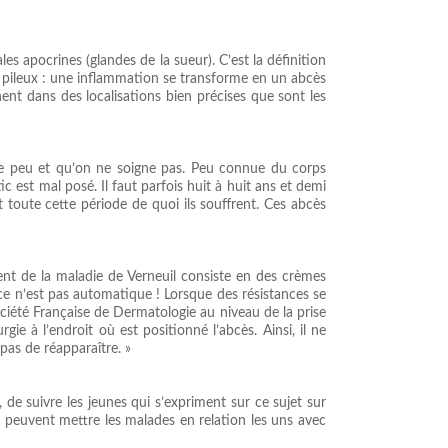
s apocrines (glandes de la sueur). C’est la définition
ule pileux : une inflammation se transforme en un abcès
nent dans des localisations bien précises que sont les
rle peu et qu’on ne soigne pas. Peu connue du corps
c est mal posé. Il faut parfois huit à huit ans et demi
 toute cette période de quoi ils souffrent. Ces abcès
ent de la maladie de Verneuil consiste en des crèmes
 ce n’est pas automatique ! Lorsque des résistances se
ociété Française de Dermatologie au niveau de la prise
ie à l’endroit où est positionné l’abcès. Ainsi, il ne
pas de réapparaître. »
de suivre les jeunes qui s’expriment sur ce sujet sur
les peuvent mettre les malades en relation les uns avec