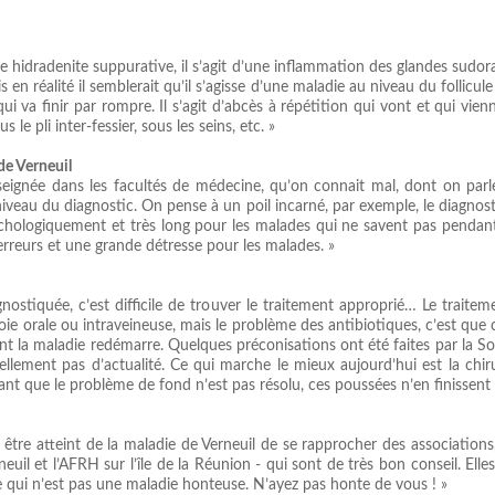
 hidradenite suppurative, il s’agit d’une inflammation des glandes sudorale
 en réalité il semblerait qu’il s’agisse d’une maladie au niveau du follic
ui va finir par rompre. Il s’agit d’abcès à répétition qui vont et qui vien
s le pli inter-fessier, sous les seins, etc. »
de Verneuil
seignée dans les facultés de médecine, qu’on connait mal, dont on pa
niveau du diagnostic. On pense à un poil incarné, par exemple, le diagnosti
ychologiquement et très long pour les malades qui ne savent pas pendant
erreurs et une grande détresse pour les malades. »
ostiquée, c’est difficile de trouver le traitement approprié… Le traitem
oie orale ou intraveineuse, mais le problème des antibiotiques, c’est que
nt la maladie redémarre. Quelques préconisations ont été faites par la S
lement pas d’actualité. Ce qui marche le mieux aujourd’hui est la chirurg
ant que le problème de fond n’est pas résolu, ces poussées n’en finissent 
tre atteint de la maladie de Verneuil de se rapprocher des associations, 
rneuil et l’AFRH sur l’île de la Réunion - qui sont de très bon conseil. El
e qui n’est pas une maladie honteuse. N’ayez pas honte de vous ! »