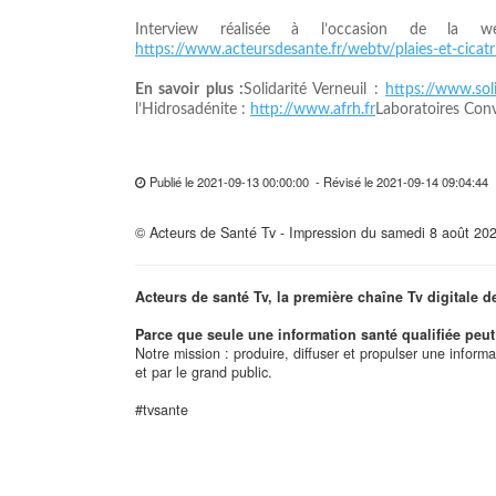
Interview réalisée à l’occasion de la w
https://www.acteursdesante.fr/webtv/plaies-et-cicat
En savoir plus :
Solidarité Verneuil :
https://www.sol
l’Hidrosadénite :
http://www.afrh.fr
Laboratoires Co
Publié le 2021-09-13 00:00:00 - Révisé le 2021-09-14 09:04:4
© Acteurs de Santé Tv - Impression du samedi 8 août 20
Acteurs de santé Tv, la première chaîne Tv digitale d
Parce que seule une information santé qualifiée peut 
Notre mission : produire, diffuser et propulser une inform
et par le grand public.
#tvsante