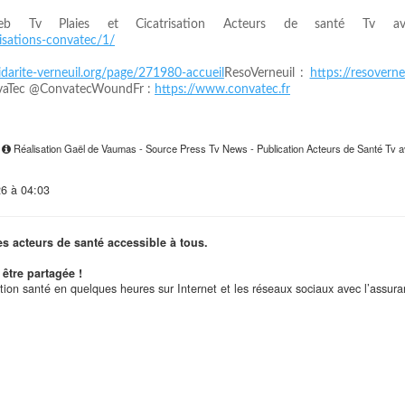
eb Tv Plaies et Cicatrisation Acteurs de santé Tv ave
risations-convatec/1/
idarite-verneuil.org/page/271980-accueil
ResoVerneuil :
https://resovern
nvaTec @ConvatecWoundFr :
https://www.convatec.fr
4
Réalisation Gaël de Vaumas - Source Press Tv News - Publication Acteurs de Santé Tv 
26 à 04:03
es acteurs de santé accessible à tous.
être partagée !
ation santé en quelques heures sur Internet et les réseaux sociaux avec l’assur