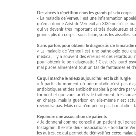
Des abcès à répétition dans les grands plis du corps
« La maladie de Verneuil est une inflammation appelée
qu’en a donné Aristide Verneuil au XIXème siècle, mais
qui va devenir très important et très douloureux et q
grands plis du corps : sous l’aine, sous les aisselles, sou
8 ans parfois pour obtenir le diagnostic de la maladie 
« La maladie de Verneuil est une pathologie peu en
médical, il y a souvent des erreurs et des retards au 
pour obtenir le bon diagnostic ! C’est très lourd ps
mal placés alimentent tout un tas de fantasmes et d’
Ce qui marche le mieux aujourd’hui est la chirurgie
« À partir du moment où une maladie n’est pas diagn
antibiotiques et des antibiothérapies à prendre par v
forment et que vous arrêtez le traitement, très souve
en charge, mais la guérison en elle-même n’est actuel
reviendra pas. Mais cela n’empêche pas la maladie : t
Rejoindre une association de patients
« Je donnerai comme conseil à un patient qui pense ê
Instagram. Il existe deux associations - Solidarité Ve
les autres, ce qui permet de démystifier cette maladi