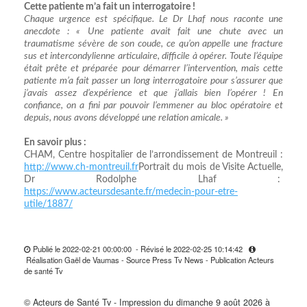
Cette patiente m’a fait un interrogatoire !
Chaque urgence est spécifique. Le Dr Lhaf nous raconte une
anecdote : « Une patiente avait fait une chute avec un
traumatisme sévère de son coude, ce qu’on appelle une fracture
sus et intercondylienne articulaire, difficile à opérer. Toute l’équipe
était prête et préparée pour démarrer l’intervention, mais cette
patiente m’a fait passer un long interrogatoire pour s’assurer que
j’avais assez d’expérience et que j’allais bien l’opérer ! En
confiance, on a fini par pouvoir l’emmener au bloc opératoire et
depuis, nous avons développé une relation amicale. »
En savoir plus :
CHAM, Centre hospitalier de l’arrondissement de Montreuil :
http://www.ch-montreuil.fr
Portrait du mois de Visite Actuelle,
Dr Rodolphe Lhaf :
https://www.acteursdesante.fr/medecin-pour-etre-
utile/1887/
Publié le 2022-02-21 00:00:00 - Révisé le 2022-02-25 10:14:42
Réalisation Gaël de Vaumas - Source Press Tv News - Publication Acteurs
de santé Tv
© Acteurs de Santé Tv - Impression du dimanche 9 août 2026 à