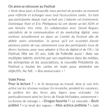
On aime se retrouver au Festival
«
Venir deux jours à Deauville nous permet de prendre un moment
pour réfléchir et échanger avec tout l’écosystème santé. En tant
que participante depuis sept ou huit ans. j’’adorais cet événement.
Dominique Noel et Éric Phélippeau lui ont donné un bel ADN et
une histoire très riche. En collaboration avec David Reguer,
spécialiste de la communication et du marketing digital,
nous
mettons actuellement en place un Comité du Festival afin de
définir notre orientation. Je pense qu’il est essentiel d’avoir
plusieurs points de vue, notamment ceux des participants issus de
divers horizons, pour nous adapter à l’ère du digital et de l’IA ».
Le
Festival, fête ses 35 ans, Julie de Folleville aussi ! Avec ses
multiples talents, enrichis par son expérience dans les médias,
les entreprises et les associations, la nouvelle Présidente du
Festival a toutes les cartes en main pour atteindre ses
objectifs. Au fait : «
Bon anniversaire
» !
Volet Perso
Pour la lecture ?
« Je lis beaucoup au travail, donc je suis très
active sur les réseaux sociaux. En revanche, pendant les vacances,
je préfère lire des livres plus légers pour m’évader. J’ai
particulièrement aimé les livres de Frieda McFadden, notamment «
La femme de ménage ». »
Drogue favorite ?
« Le chocolat. »
Bruit
préféré ? «
Le bruit des vagues. »
Mon actrice préférée ? «
Julia