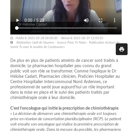
Publié le 2021-05-28 00:00:00 - Révisé le 2021-06-19 12:03:02
Réalisation Gaël de Vaumas - Source Press Tv News - Publication Acteurs de
Santé Tv avec le soutien de Continuum+
De plus en plus de patients atteints de cancer sont traités à
domicile. Le pharmacien hospitalier peu connu du grand
public voit son rôle se transformer. Comme l’explique le Dr
Héloïse Cadart, Pharmacien clinicien, Praticien Hospitalier au
Centre Hospitalier Intercommunal Nord Ardennes, ce
professionnel de santé joue aujourd’hui un rôle important
dans la mise en place et le suivi des patients traités par
chimiothérapie orale à leur domicile.
C’est l’oncologue qui initie la prescription de chimiothérapie
« La décision de démarrer une chimiothérapie orale est toujours
prise en réunion de concertation pluridisciplinaire (RCP). Le patient
voit ensuite son oncologue qui réalise la première prescription de
chimiothérapie orale. Dans la mesure du possible, les pharmaciens