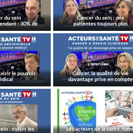
r du sein
Cancer du sein : des
ndant : 30% de
patientes toujours plus
apies en moins
jeunes
s signatures
omiques
uérir le pouvoir
Cancer, la qualité de vie
dical
davantage prise en compte
ein : éviter les
Les acteurs de la santé, tom