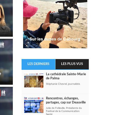
LES DERNIERS
LES PLUS VUS
e
La cathédrale Sainte-Marie
de Palma
Stéphanie Chevrel, journaliste.
Rencontres, échanges,
partages, cap sur Deauville
Julie de Folleville, Présidente du
Festival de la Communication
Santé