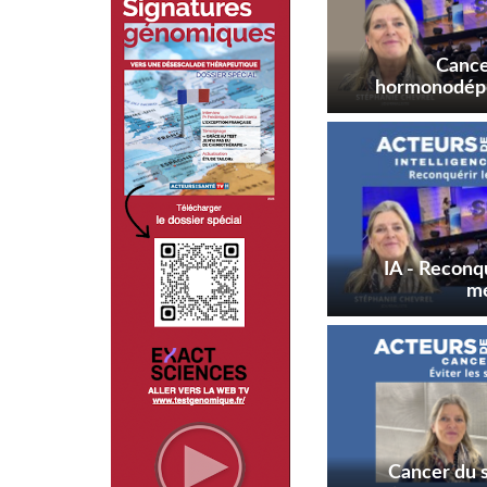
Cance
hormonodépe
chimiothér
avec le
gén
IA - Reconq
mé
Cancer du s