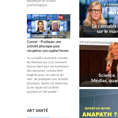
bénéfique sur le plan
psychologique.
Le cannabis 
sur le mar
Cancer - Pratiquer une
activité physique pour
récupérer son capital forme
Je conseille vivement à toutes
les femmes qui à un moment
donné dans leur vie traversent
des épreuves, comme être
Science,
soignée pour un cancer du
sein, de pratiquer une activité
Médias, quan
physique. Après ces épreuves,
la vie repart et l’activité
sportive en fait partie."
ART SANTÉ