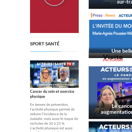
sur-tr
SPORT SANTÉ
Une bel
Cancer du sein et exercice
physique
En termes de prévention,
Le cance
l’activité physique permet de
augmentation
réduire l’incidence de la
f
maladie, mais aussi le risque de
rechutes de 20 à 25 %.
L’activité physique est aussi