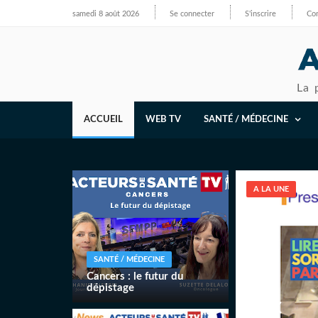
samedi 8 août 2026
Se connecter
S'inscrire
Con
La 
ACCUEIL
WEB TV
SANTÉ / MÉDECINE
A LA UNE
SANTÉ / MÉDECINE
Cancers : le futur du
dépistage
Rénover le dépistage du
cancer du sein avec quelques