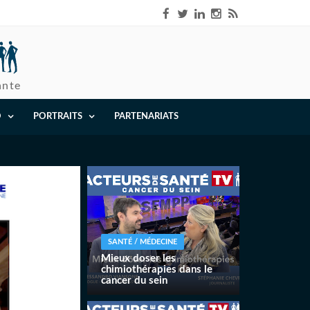
ante
O
PORTRAITS
PARTENARIATS
SANTÉ / MÉDECINE
Mieux doser les
chimiothérapies dans le
cancer du sein
« Les signatures génomiques
sont un atout fondamental