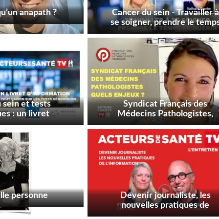
u’un anapath ?
Cancer du sein - Travailler à
se soigner, prendre le temp
de guérir
 sein et tests
Syndicat Français des
s : un livret
Médecins Pathologistes,
on à télécharger
quels enjeux ?
lle personne
Devenir journaliste, les
nouvelles pratiques de
l’information