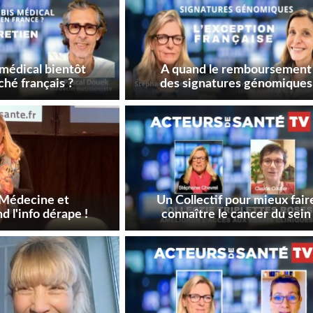
médical bientôt
A quand le remboursement
ché français ?
des signatures génomiques
en France
 Médecine et
Un Collectif pour mieux fair
d l'info dérape !
connaître le cancer du sein
triple négatif