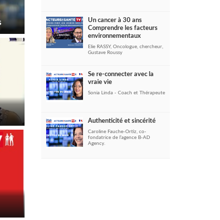
Un cancer à 30 ans
s
Comprendre les facteurs
environnementaux
Elie RASSY, Oncologue, chercheur,
Gustave Roussy
Se re-connecter avec la
vraie vie
Sonia Linda - Coach et Thérapeute
Authenticité et sincérité
Caroline Fauche-Ortiz, co-
fondatrice de l’agence B-AD
Agency.