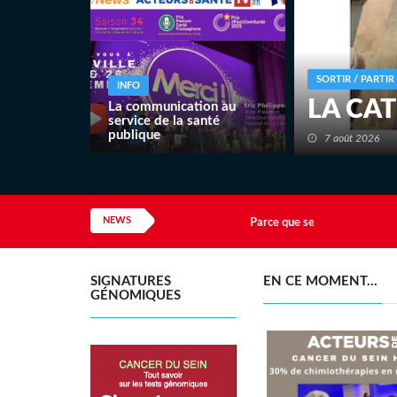
approches technologiques
d'amélioration, mais aussi
des approches de
personnalisation.
SORTIR / PARTIR
INFO
LA CA
La communication au
service de la santé
publique
7 août 2026
34ème saison.
NEWS
Parce que seule une informat
SIGNATURES
EN CE MOMENT...
GÉNOMIQUES