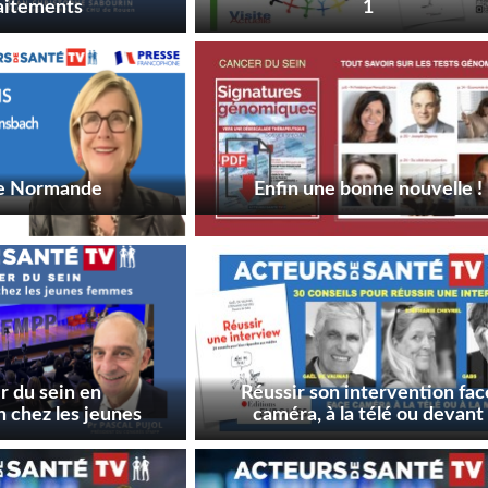
aitements
1
le Normande
Enfin une bonne nouvelle !
r du sein en
Réussir son intervention fac
 chez les jeunes
caméra, à la télé ou devant
emmes
son ordinateur !