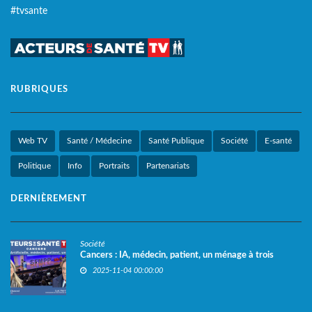
#tvsante
RUBRIQUES
Web TV
Santé / Médecine
Santé Publique
Société
E-santé
Politique
Info
Portraits
Partenariats
DERNIÈREMENT
Société
Cancers : IA, médecin, patient, un ménage à trois
2025-11-04 00:00:00