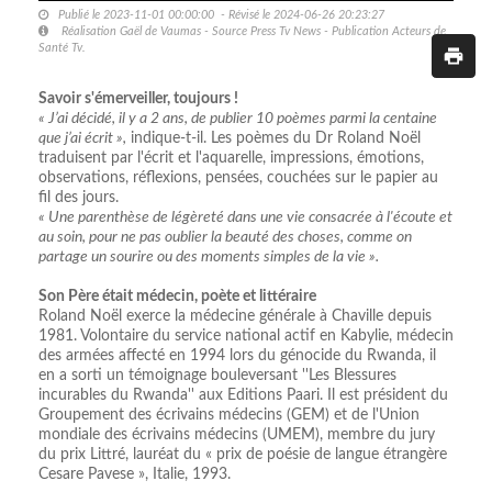
Publié le 2023-11-01 00:00:00 - Révisé le 2024-06-26 20:23:27
Réalisation Gaël de Vaumas - Source Press Tv News - Publication Acteurs de
Santé Tv.
Savoir s'émerveiller, toujours !
« J’ai décidé, il y a 2 ans, de publier 10 poèmes parmi la centaine
que j’ai écrit »,
indique-t-il. Les poèmes du Dr Roland Noël
traduisent par l'écrit et l'aquarelle, impressions, émotions,
observations, réflexions, pensées, couchées sur le papier au
fil des jours.
« Une parenthèse de légèreté dans une vie consacrée à l'écoute et
au soin, pour ne pas oublier la beauté des choses, comme on
partage un sourire ou des moments simples de la vie ».
Son Père était médecin, poète et littéraire
Roland Noël exerce la médecine générale à Chaville depuis
1981. Volontaire du service national actif en Kabylie, médecin
des armées affecté en 1994 lors du génocide du Rwanda, il
en a sorti un témoignage bouleversant ''Les Blessures
incurables du Rwanda'' aux Editions Paari. Il est président du
Groupement des écrivains médecins (GEM) et de l'Union
mondiale des écrivains médecins (UMEM), membre du jury
du prix Littré, lauréat du « prix de poésie de langue étrangère
Cesare Pavese », Italie, 1993.