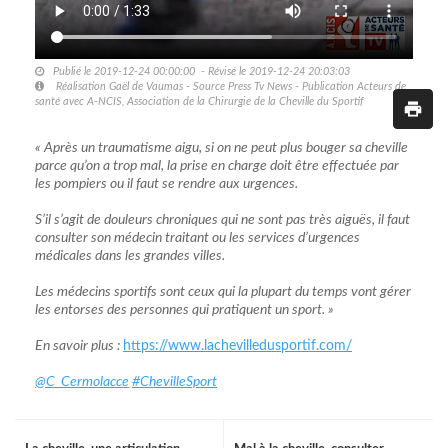
Publié le 2019-12-24 00:00:00 - Révisé le 2019-12-24 20:03:03
Réalisation Gaël de Vaumas - Source Press Tv News - Publication Acteurs de
santé avec A-NCIS, Association de la Chirurgie de la Cheville du Sportif
« Après un traumatisme aigu, si on ne peut plus bouger sa cheville
parce qu’on a trop mal, la prise en charge doit être effectuée par
les pompiers ou il faut se rendre aux urgences.
S’il s’agit de douleurs chroniques qui ne sont pas très aiguës, il faut
consulter son médecin traitant ou les services d’urgences
médicales dans les grandes villes.
Les médecins sportifs sont ceux qui la plupart du temps vont gérer
les entorses des personnes qui pratiquent un sport. »
En savoir plus :
https://www.lachevilledusportif.com/
@C_Cermolacce
#ChevilleSport