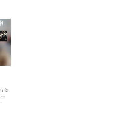
s le
ts,
..