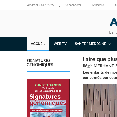
vendredi 7 août 2026
Se connecter
S'inscrire
C
La 
ACCUEIL
WEB TV
SANTÉ / MÉDECINE
Faire que plu
SIGNATURES
GÉNOMIQUES
Régis MERHANT-SO
Les enfants de moin
concernés par cett