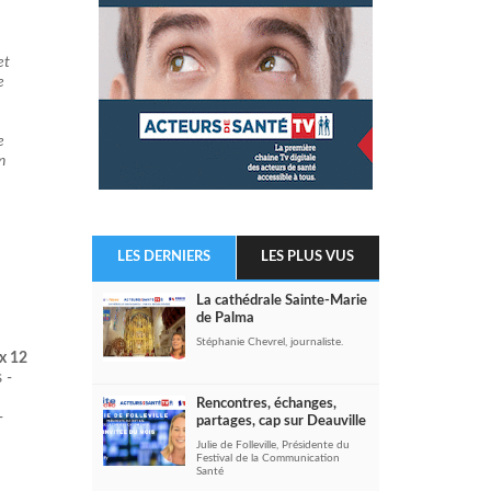
et
e
e
n
LES DERNIERS
LES PLUS VUS
La cathédrale Sainte-Marie
de Palma
Stéphanie Chevrel, journaliste.
x 12
 -
Rencontres, échanges,
-
partages, cap sur Deauville
Julie de Folleville, Présidente du
Festival de la Communication
Santé