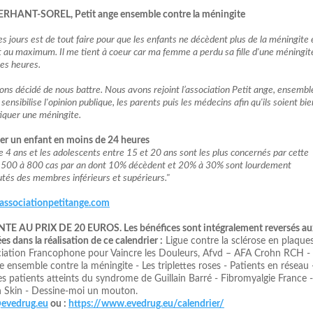
MERHANT-SOREL, Petit ange ensemble contre la méningite
 jours est de tout faire pour que les enfants ne décèdent plus de la méningite 
nt au maximum. Il me tient à coeur car ma femme a perdu sa fille d'une méningit
es heures.
ons décidé de nous battre. Nous avons rejoint l’association Petit ange, ensembl
sensibilise l'opinion publique, les parents puis les médecins afin qu'ils soient bie
iquer une méningite.
uer un enfant en moins de 24 heures
 4 ans et les adolescents entre 15 et 20 ans sont les plus concernés par cette
500 à 800 cas par an dont 10% décèdent et 20% à 30% sont lourdement
tés des membres inférieurs et supérieurs.
"
ssociationpetitange.com
 AU PRIX DE 20 EUROS. Les bénéfices sont intégralement reversés au
s dans la réalisation de ce calendrier :
Ligue contre la sclérose en plaques
iation Francophone pour Vaincre les Douleurs, Afvd – AFA Crohn RCH -
e ensemble contre la méningite - Les triplettes roses - Patients en réseau 
 patients atteints du syndrome de Guillain Barré - Fibromyalgie France -
n Skin - Dessine-moi un mouton.
evedrug.eu
ou :
https://www.evedrug.eu/calendrier/