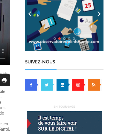
SUIVEZ-NOUS
e média
ale
o-
a
EN TOURNAGE
ans
 de
e, en
Santé.