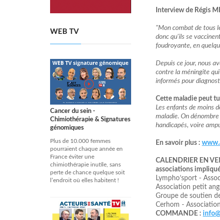
Interview de Régis 
"Mon combat de tous les
WEB TV
donc qu'ils se vaccine
foudroyante, en quelqu
Depuis ce jour, nous av
contre la méningite qui 
informés pour diagnost
Cette maladie peut t
Les enfants de moins de
Cancer du sein -
maladie. On dénombre 
Chimiothérapie & Signatures
handicapés, voire ampu
génomiques
Plus de 10.000 femmes
En savoir plus :
www.a
pourraient chaque année en
France éviter une
CALENDRIER EN VENTE
chimiothérapie inutile, sans
associations impliquée
perte de chance quelque soit
Lympho’sport - Assoc
l’endroit où elles habitent !
Association petit ang
Groupe de soutien des
Cerhom - Associatio
COMMANDE :
info@