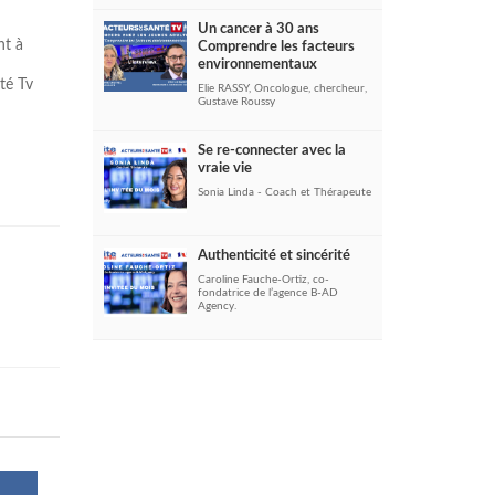
Un cancer à 30 ans
nt à
Comprendre les facteurs
environnementaux
té Tv
Elie RASSY, Oncologue, chercheur,
Gustave Roussy
Se re-connecter avec la
vraie vie
Sonia Linda - Coach et Thérapeute
Authenticité et sincérité
Caroline Fauche-Ortiz, co-
fondatrice de l’agence B-AD
Agency.