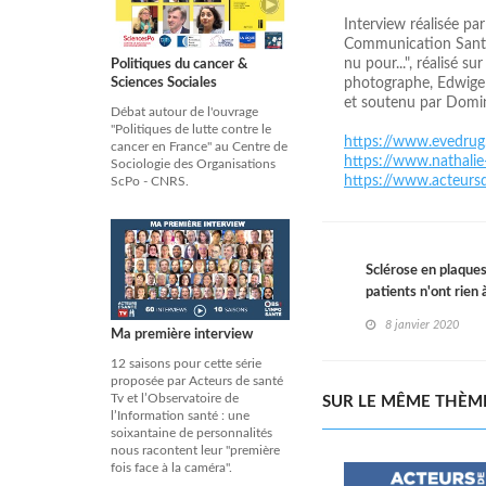
Interview réalisée pa
Communication Santé 
nu pour...", réalisé 
Politiques du cancer &
photographe, Edwige 
Sciences Sociales
et soutenu par Domin
Débat autour de l'ouvrage
"Politiques de lutte contre le
https://www.evedrug
cancer en France" au Centre de
https://www.nathali
Sociologie des Organisations
https://www.acteursd
ScPo - CNRS.
Sclérose en plaques
patients n'ont rien 
8 janvier 2020
Ma première interview
12 saisons pour cette série
proposée par Acteurs de santé
Tv et l’Observatoire de
SUR LE MÊME THÈM
l’Information santé : une
soixantaine de personnalités
nous racontent leur "première
fois face à la caméra".