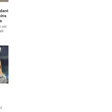
dant
oins
es
s est
ait
n
ui