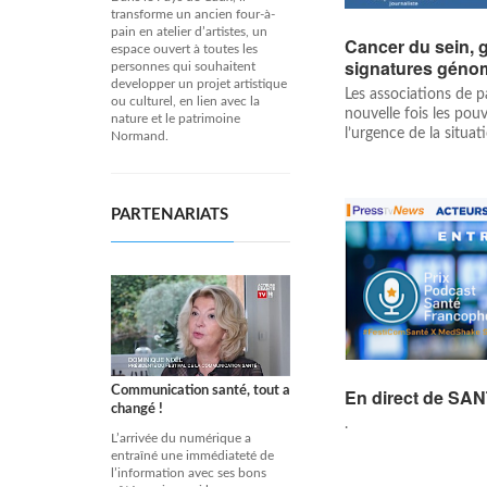
transforme un ancien four-à-
pain en atelier d’artistes, un
Cancer du sein, g
espace ouvert à toutes les
signatures géno
personnes qui souhaitent
developper un projet artistique
Les associations de p
ou culturel, en lien avec la
nouvelle fois les pouv
nature et le patrimoine
l’urgence de la situat
Normand.
PARTENARIATS
Communication santé, tout a
En direct de S
changé !
.
L’arrivée du numérique a
entraîné une immédiateté de
l’information avec ses bons