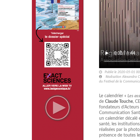
Publié le 2020-05-01 00
Réalisation Alexandra C
du Festival de la Communic
Le calendrier «
Les as
de
Claude Touche
, C
fondateurs d’Acteurs
Communication Santé.
un calendrier décalé 
santé, les institutions
réalisées par la pho
présence de toutes le