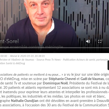
:00:00 - Révisé le 2020-05-01 20:38:01
hristev et Vladimir de Vaumas - Source Press Tv News - Publication Acteurs de santé, partenair
ation Santé & eVeDrug
sociations de patients se mettent à nu pour…
» a vu le jour sur une idée origin
EO d’eVeDrug, mise en scène par
Stéphanie Chevrel
et
Gaël de Vaumas
, c
 de santé Tv et soutenue par
Dominique Noël
, Présidente du Festival de l
 20 patients et aidants représentant 12 associations se sont mis à nu d
et inattendu pour exprimer leurs attentes et interpeller les professionnels
, les politiques, les industriels et les médias. Les photos en noir et blanc,
tographe
Nathalie Oundjian
ont été dévoilées en avant-première à Deauvill
s associations, à l’occasion des 30 ans du Festival de la Communication 