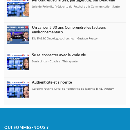
Rencontres, échanges, partages, cap sur Deauville
Julie de Folleville, Présidente du Festival de la Communication Santé
Un cancer à 30 ans Comprendre les facteurs
environnementaux
Elie RASSY, Oncologue, chercheur, Gustave Roussy
Se re-connecter avec la vraie vie
Sonia Linda - Coach et Thérapeute
Authenticité et sincérité
Caroline Fauche-Ortiz, co-fondatrice de l’agence B-AD Agency.
QUI SOMMES-NOUS ?