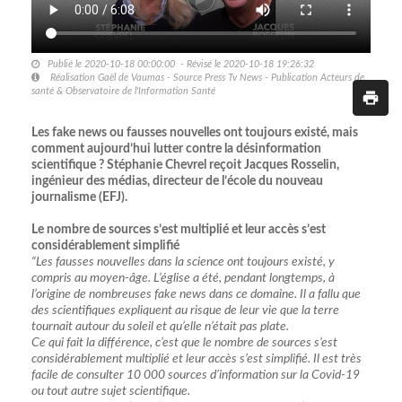
Publié le 2020-10-18 00:00:00 - Révisé le 2020-10-18 19:26:32
Réalisation Gaël de Vaumas - Source Press Tv News - Publication Acteurs de
santé & Observatoire de l'Information Santé
Les fake news ou fausses nouvelles ont toujours existé, mais
comment aujourd’hui lutter contre la désinformation
scientifique ? Stéphanie Chevrel reçoit Jacques Rosselin,
ingénieur des médias, directeur de l’école du nouveau
journalisme (EFJ).
Le nombre de sources s’est multiplié et leur accès s’est
considérablement simplifié
“Les fausses nouvelles dans la science ont toujours existé, y
compris au moyen-âge. L’église a été, pendant longtemps, à
l’origine de nombreuses fake news dans ce domaine. Il a fallu que
des scientifiques expliquent au risque de leur vie que la terre
tournait autour du soleil et qu’elle n’était pas plate.
Ce qui fait la différence, c’est que le nombre de sources s’est
considérablement multiplié et leur accès s’est simplifié. Il est très
facile de consulter 10 000 sources d’information sur la Covid-19
ou tout autre sujet scientifique.