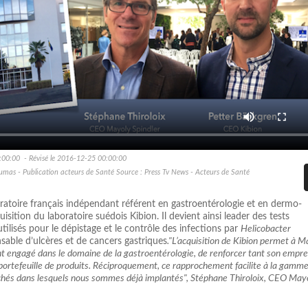
:00:00 - Révisé le 2016-12-25 00:00:00
aumas - Publication acteurs de Santé Source : Press Tv News - Acteurs de Santé
ratoire français indépendant référent en gastroentérologie et en dermo-
uisition du laboratoire suédois Kibion. Il devient ainsi leader des tests
 utilisés pour le dépistage et le contrôle des infections par
Helicobacter
sable d’ulcères et de cancers gastriques
."L’acquisition de Kibion permet à M
nt engagé dans le domaine de la gastroentérologie, de renforcer tant son empre
ortefeuille de produits. Réciproquement, ce rapprochement facilite à la gamm
chés dans lesquels nous sommes déjà implantés", Stéphane Thiroloix, CEO May