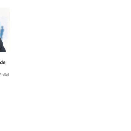
 de
ôpital