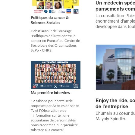
Un médecin spéci
pansements com
La consultation Plaies
Politiques du cancer &
énormément d’ampleur
Sciences Sociales
développée dans tout 
Débat autour de l'ouvrage
"Politiques de lutte contre le
cancer en France" au Centre de
Sociologie des Organisations
ScPo - CNRS.
Ma première interview
Enjoy the ride, co
12 saisons pour cette série
de l'entreprise
proposée par Acteurs de santé
Tv et l’Observatoire de
L'humain au coeur d
l’Information santé : une
Mayoly Spindler.
soixantaine de personnalités
nous racontent leur "première
fois face à la caméra".