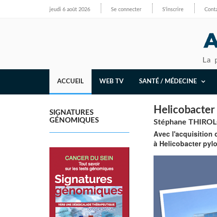
jeudi 6 août 2026
Se connecter
S'inscrire
Cont
La 
ACCUEIL
WEB TV
SANTÉ / MÉDECINE
Helicobacter 
SIGNATURES
GÉNOMIQUES
Stéphane THIROLO
Avec l'acquisition 
à Helicobacter pylo