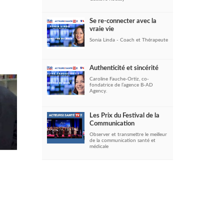
Se re-connecter avec la
r
vraie vie
Sonia Linda - Coach et Thérapeute
Authenticité et sincérité
Caroline Fauche-Ortiz, co-
fondatrice de l’agence B-AD
Agency.
Les Prix du Festival de la
Communication
Observer et transmettre le meilleur
de la communication santé et
médicale