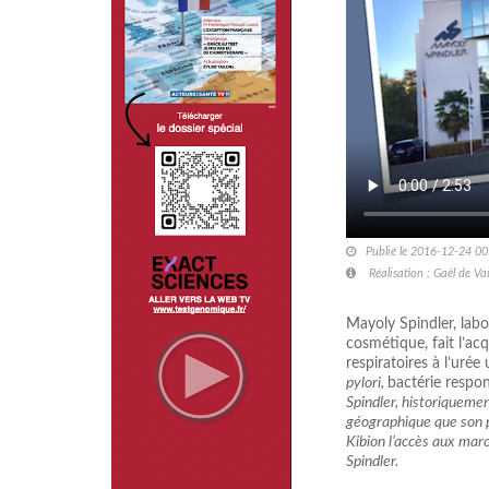
Publié le 2016-12-24 00
Réalisation : Gaël de V
Mayoly Spindler, labo
cosmétique, fait l’acq
respiratoires à l’urée
pylori,
bactérie respon
Spindler, historiqueme
géographique que son p
Kibion l’accès aux mar
Spindler.