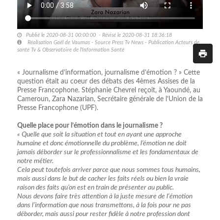
Publié le 2020-08-31 00:00:00 - Révisé le 2020-08-31 18:36:18
Réalisation Gaël de Vaumas - Source Press Tv News - Publication Acteurs de
santé Tv & Observatoire de l'Information Santé
« Journalisme d’information, journalisme d’émotion ? » Cette
question était au coeur des débats des 4èmes Assises de la
Presse Francophone. Stéphanie Chevrel reçoit, à Yaoundé, au
Cameroun, Zara Nazarian, Secrétaire générale de l’Union de la
Presse Francophone (UPF).
Quelle place pour l’émotion dans le journalisme ?
« Quelle que soit la situation et tout en ayant une approche
humaine et donc émotionnelle du problème, l’émotion ne doit
jamais déborder sur le professionnalisme et les fondamentaux de
notre métier.
Cela peut toutefois arriver parce que nous sommes tous humains,
mais aussi dans le but de cacher les faits réels ou bien la vraie
raison des faits qu’on est en train de présenter au public.
Nous devons faire très attention à la juste mesure de l'émotion
dans l’information que nous transmettons, à la fois pour ne pas
déborder, mais aussi pour rester fidèle à notre profession dont