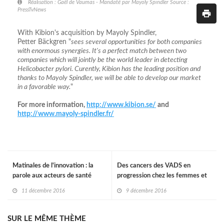
Réalisation : Gaël de Vaumas - Mandaté par Mayoly Spindler Source :
PressTvNews
With Kibion's acquisition by Mayoly Spindler,
Petter Bäckgren "
sees several opportunities for both companies
with enormous synergies. It's a perfect match between two
companies which will jointly be the world leader in detecting
Helicobacter pylori. Curently, Kibion has the leading position and
thanks to Mayoly Spindler, we will be able to develop our market
in a favorable way.
"
For more information,
http://www.kibion.se/
and
http://www.mayoly-spindler.fr/
Matinales de l'innovation : la
Des cancers des VADS en
parole aux acteurs de santé
progression chez les femmes et
les sujets plus jeunes
11 décembre 2016
9 décembre 2016
SUR LE MÊME THÈME