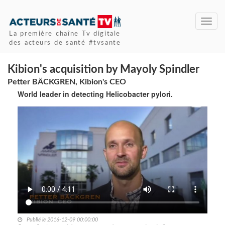
Toggl
navig
La première chaîne Tv digitale
des acteurs de santé #tvsante
Kibion's acquisition by Mayoly Spindler
Petter BÄCKGREN, Kibion's CEO
World leader in detecting Helicobacter pylori.
Publié le 2016-12-09 00:00:00