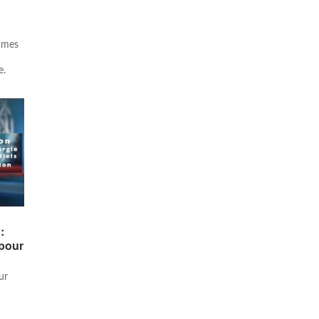
e mes
e.
:
 pour
ur