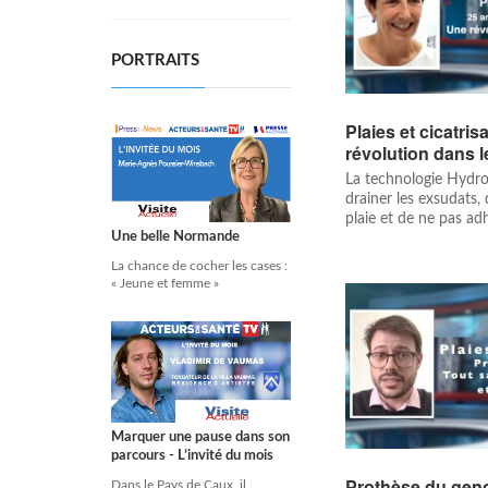
PORTRAITS
Plaies et cicatris
révolution dans
La technologie Hydr
drainer les exsudats, 
plaie et de ne pas adh
Une belle Normande
La chance de cocher les cases :
« Jeune et femme »
Marquer une pause dans son
parcours - L’invité du mois
Prothèse du geno
Dans le Pays de Caux, il