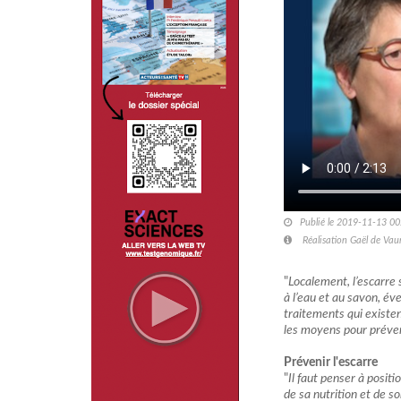
Publié le 2019-11-13 00
Réalisation Gaël de Vaum
"
Localement, l’escarre s
à l’eau et au savon, é
traitements qui existen
les moyens pour préveni
Prévenir l'escarre
"
Il faut penser à positi
de sa nutrition et de s