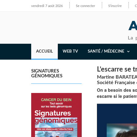
vendredi 7 août 2026
Se connecter
S'inscrire
C
La 
ACCUEIL
WEB TV
SANTÉ / MÉDECINE
L’escarre se t
SIGNATURES
GÉNOMIQUES
Martine BARATEAU,
Société Française 
On a besoin des so
escarre si le patie