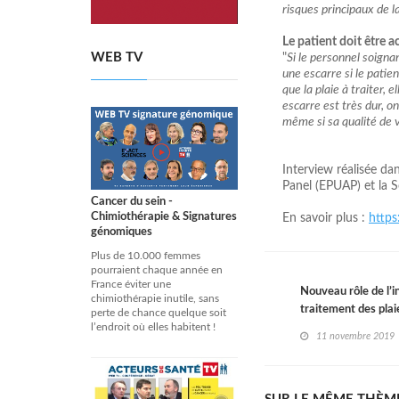
risques principaux de l
Le patient doit être a
WEB TV
"
Si le personnel soigna
une escarre si le patien
que la plaie à traiter, 
escarre est très dur, o
même si sa qualité de v
Interview réalisée da
Panel (EPUAP) et la 
Cancer du sein -
Chimiothérapie & Signatures
En savoir plus :
https
génomiques
Plus de 10.000 femmes
pourraient chaque année en
France éviter une
Nouveau rôle de l’i
chimiothérapie inutile, sans
traitement des plaie
perte de chance quelque soit
l’endroit où elles habitent !
11 novembre 2019