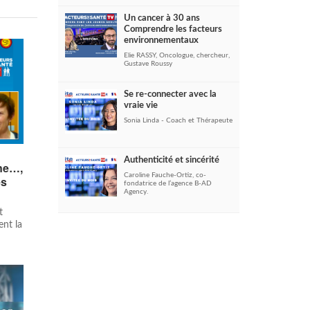
Un cancer à 30 ans
Comprendre les facteurs
environnementaux
Elie RASSY, Oncologue, chercheur,
Gustave Roussy
Se re-connecter avec la
vraie vie
Sonia Linda - Coach et Thérapeute
Authenticité et sincérité
ine…,
Caroline Fauche-Ortiz, co-
es
fondatrice de l’agence B-AD
Agency.
t
ent la