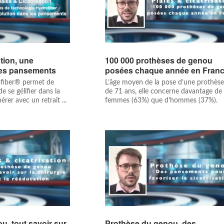
ation, une
100 000 prothèses de genou
 les pansements
posées chaque année en Fran
ofiber® permet de
L’âge moyen de la pose d’une prothèse
de se gélifier dans la
de 71 ans, elle concerne davantage de
érer avec un retrait ...
femmes (63%) que d’hommes (37%).
u, tout savoir sur
Prothèse du genou, des