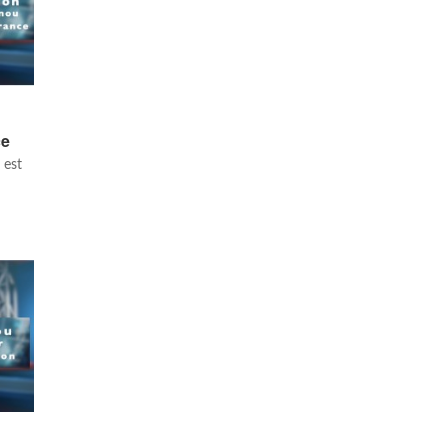
ce
 est