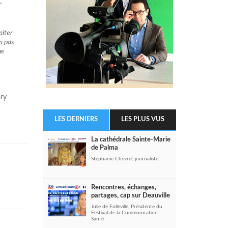
"
aiter
 a pas
ne
ory
LES DERNIERS
LES PLUS VUS
La cathédrale Sainte-Marie
de Palma
Stéphanie Chevrel, journaliste.
Rencontres, échanges,
partages, cap sur Deauville
Julie de Folleville, Présidente du
Festival de la Communication
Santé