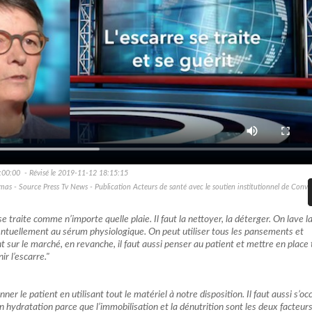
:00:00 - Révisé le 2019-11-12 18:15:15
as - Source Press Tv News - Publication Acteurs de santé avec le soutien institutionnel de Conva
e traite comme n’importe quelle plaie. Il faut la nettoyer, la déterger. On lave la
ventuellement au sérum physiologique. On peut utiliser tous les pansements et
t sur le marché, en revanche, il faut aussi penser au patient et mettre en place
r l’escarre."
onner le patient en utilisant tout le matériel à notre disposition. Il faut aussi s’o
on hydratation parce que l’immobilisation et la dénutrition sont les deux facteur