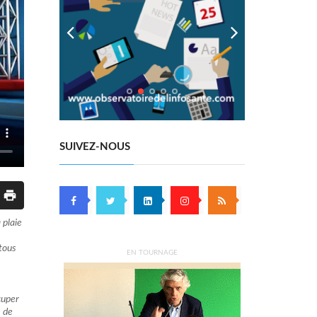
SUIVEZ-NOUS
Tec
 plaie
 tous
EN TOURNAGE
ccuper
s de