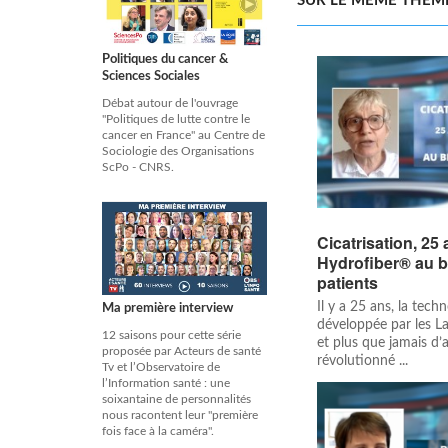
SUR LE MÊME THÈM
Politiques du cancer &
Sciences Sociales
Débat autour de l'ouvrage
"Politiques de lutte contre le
cancer en France" au Centre de
Sociologie des Organisations
ScPo - CNRS.
Cicatrisation, 25
Hydrofiber® au b
patients
Il y a 25 ans, la tec
Ma première interview
développée par les L
12 saisons pour cette série
et plus que jamais d’a
proposée par Acteurs de santé
révolutionné ...
Tv et l’Observatoire de
l’Information santé : une
soixantaine de personnalités
nous racontent leur "première
fois face à la caméra".