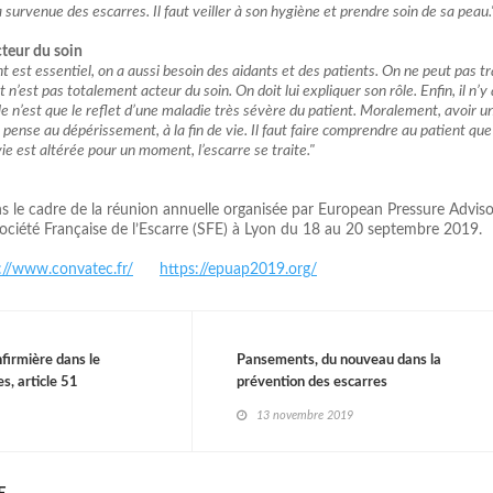
a survenue des escarres. Il faut veiller à son hygiène et prendre soin de sa peau.
cteur du soin
nt est essentiel, on a aussi besoin des aidants et des patients. On ne peut pas tr
t n’est pas totalement acteur du soin. On doit lui expliquer son rôle. Enfin, il n’y
elle n’est que le reflet d’une maladie très sévère du patient. Moralement, avoir u
n pense au dépérissement, à la fin de vie. Il faut faire comprendre au patient que
ie est altérée pour un moment, l’escarre se traite."
ns le cadre de la réunion annuelle organisée par European Pressure Advis
Société Française de l’Escarre (SFE) à Lyon du 18 au 20 septembre 2019.
://www.convatec.fr/
https://epuap2019.org/
nfirmière dans le
Pansements, du nouveau dans la
s, article 51
prévention des escarres
13 novembre 2019