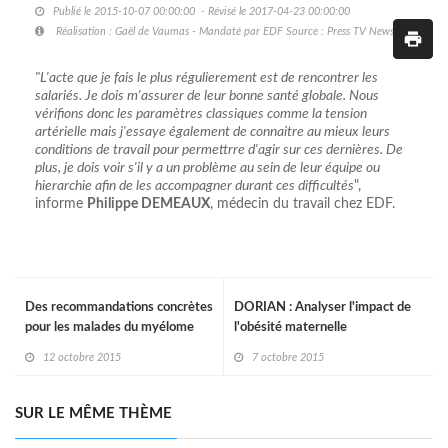
Publié le 2015-10-07 00:00:00 - Révisé le 2017-04-23 00:00:00
Réalisation : Gaël de Vaumas - Mandaté par EDF Source : Press TV News
"L'acte que je fais le plus régulierement est de rencontrer les
salariés. Je dois m'assurer de leur bonne santé globale. Nous
vérifions donc les paramètres classiques comme la tension
artérielle mais j'essaye également de connaitre au mieux leurs
conditions de travail pour permettrre d'agir sur ces dernières. De
plus, je dois voir s'il y a un problème au sein de leur équipe ou
hierarchie afin de les accompagner durant ces difficultés
",
informe
Philippe DEMEAUX
, médecin du travail chez EDF.
Des recommandations concrètes
DORIAN : Analyser l'impact de
pour les malades du myélome
l'obésité maternelle
multiple
12 octobre 2015
7 octobre 2015
SUR LE MÊME THÈME