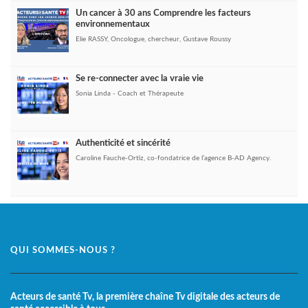
Un cancer à 30 ans Comprendre les facteurs
environnementaux
Elie RASSY, Oncologue, chercheur, Gustave Roussy
Se re-connecter avec la vraie vie
Sonia Linda - Coach et Thérapeute
Authenticité et sincérité
Caroline Fauche-Ortiz, co-fondatrice de l’agence B-AD Agency.
QUI SOMMES-NOUS ?
Acteurs de santé Tv, la première chaîne Tv digitale des acteurs de