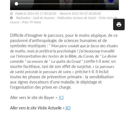
Publié le 2014-03-17 00:00:00 - Révisé le 2015-04-07 00:00:00
Réalisation : Gaël de Vaumas - Publication Acteurs de Santé - Visite Actuelle
Source : Press TV News
Difficile d’imaginer le parcours, pour le moins atypique, de ce
passionné d’anthropologie, de sciences humaines et de
symboles mystiques :
" Mon père voulait que je fasse des études
de maths, mais je préférai la psychologie ! j’ai beaucoup travaillé
sur l'interprétation des textes de la Bible, du Coran, de " La divine
comédie " ou encore de " La quête du Graal "
confie-t-il avec un
sourire facétieux, ravi de son effet de surprise.
« Le parcours
de santé précède le parcours de soins »
précise-t-il. Il inclut
toutes les phases de prévention primaire : la sensibilisation
aux signes évocateurs d'une maladie, le dépistage et
l’organisation des prises en charge.
Aller vers le site de Bayer >
ICI
Aller vers le site Visite Actuelle >
ICI