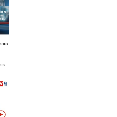
inars
nces