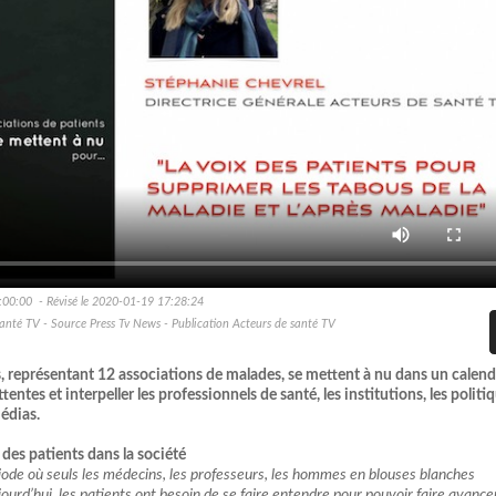
:00:00 - Révisé le 2020-01-19 17:28:24
santé TV - Source Press Tv News - Publication Acteurs de santé TV
s, représentant 12 associations de malades, se mettent à nu dans un calend
entes et interpeller les professionnels de santé, les institutions, les politi
médias.
 des patients dans la société
riode où seuls les médecins, les professeurs, les hommes en blouses blanches
jourd’hui, les patients ont besoin de se faire entendre pour pouvoir faire avance