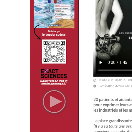
Publié le 2020-01-18 00
Réalisation Acteurs de 
20 patients et aidant
pour exprimer leurs att
les industriels et les 
La place grandissante
“
Il y a eu toute une pé
prenaient la parole. Au