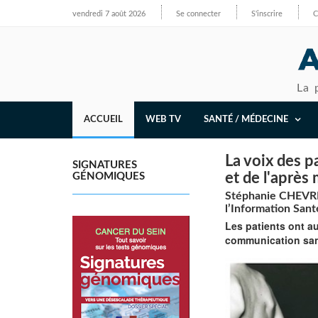
vendredi 7 août 2026
Se connecter
S'inscrire
C
La 
ACCUEIL
WEB TV
SANTÉ / MÉDECINE
La voix des p
SIGNATURES
et de l'après
GÉNOMIQUES
Stéphanie CHEVREL
l’Information Sant
Les patients ont au
communication sant