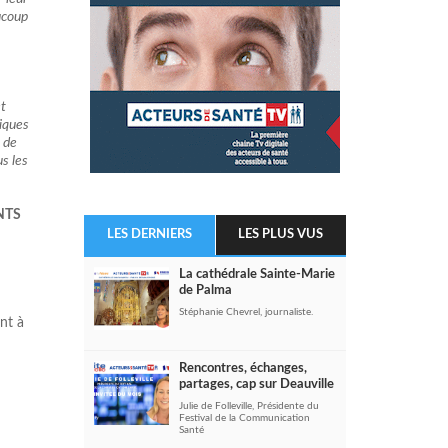
ucoup
et
niques
p de
us les
ENTS
LES DERNIERS
LES PLUS VUS
La cathédrale Sainte-Marie
de Palma
Stéphanie Chevrel, journaliste.
nt à
Rencontres, échanges,
partages, cap sur Deauville
Julie de Folleville, Présidente du
Festival de la Communication
Santé