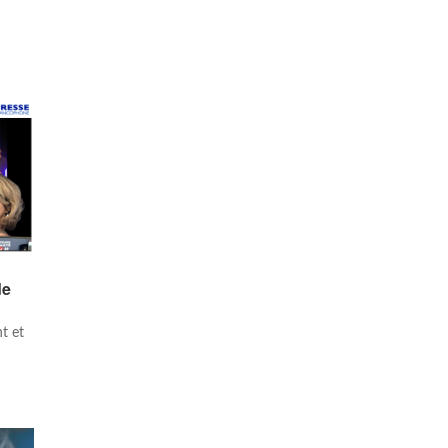
de
t et