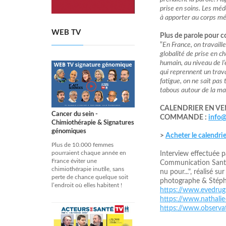
prise en soins. Les méd
à apporter au corps méd
WEB TV
Plus de parole pour c
"
En France, on travaill
globalité de prise en c
humain, au niveau de l’
qui reprennent un trava
fatigue, on ne sait pas 
tabous autour de la ma
CALENDRIER EN VE
Cancer du sein -
COMMANDE :
info@
Chimiothérapie & Signatures
génomiques
>
Acheter le calendrie
Plus de 10.000 femmes
pourraient chaque année en
Interview effectuée p
France éviter une
Communication Santé,
chimiothérapie inutile, sans
nu pour...", réalisé 
perte de chance quelque soit
photographe & Stépha
l’endroit où elles habitent !
https://www.evedrug
https://www.nathali
https://www.observat