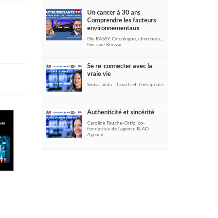
Un cancer à 30 ans
Comprendre les facteurs
environnementaux
Elie RASSY, Oncologue, chercheur,
Gustave Roussy
Se re-connecter avec la
vraie vie
Sonia Linda - Coach et Thérapeute
Authenticité et sincérité
Caroline Fauche-Ortiz, co-
fondatrice de l’agence B-AD
Agency.