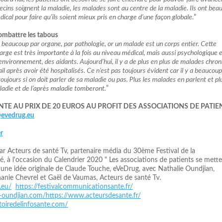
ecins soignent la maladie, les malades sont au centre de la maladie. Ils ont bea
ical pour faire qu’ils soient mieux pris en charge d’une façon globale.
"
ombattre les tabous
e beaucoup par organe, par pathologie, or un malade est un corps entier. Cette
harge est très importante à la fois au niveau médical, mais aussi psychologique 
environnement, des aidants. Aujourd’hui, il y a de plus en plus de malades chro
il après avoir été hospitalisés. Ce n’est pas toujours évident car il y a beaucou
toujours si on doit parler de sa maladie ou pas. Plus les malades en parlent et pl
ladie et de l’après maladie tomberont.
”
NTE AU PRIX DE 20 EUROS AU PROFIT DES ASSOCIATIONS DE PATI
evedrug.eu
r
ar Acteurs de santé Tv, partenaire média du 30ème Festival de la
 à l'occasion du Calendrier 2020 " Les associations de patients se mette
sur une idée originale de Claude Touche, eVeDrug, avec Nathalie Oundjian,
nie Chevrel et Gaël de Vaumas, Acteurs de santé Tv.
.eu/
https://festivalcommunicationsante.fr/
e-oundjian.com/
https://www.acteursdesante.fr/
oiredelinfosante.com/