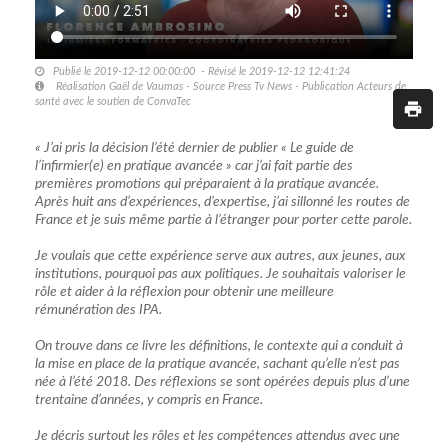
Publié le 2019-12-12 00:00:00 - Révisé le 2019-12-12 12:41:24
Réalisation Gaël de Vaumas - Source Press Tv News - Publication Acteurs de
santé avec le soutien de ConvaTec
« J’ai pris la décision l’été dernier de publier « Le guide de
l’infirmier(e) en pratique avancée » car j’ai fait partie des
premières promotions qui préparaient à la pratique avancée.
Après huit ans d’expériences, d’expertise, j’ai sillonné les routes de
France et je suis même partie à l’étranger pour porter cette parole.
Je voulais que cette expérience serve aux autres, aux jeunes, aux
institutions, pourquoi pas aux politiques. Je souhaitais valoriser le
rôle et aider à la réflexion pour obtenir une meilleure
rémunération des IPA.
On trouve dans ce livre les définitions, le contexte qui a conduit à
la mise en place de la pratique avancée, sachant qu’elle n’est pas
née à l’été 2018. Des réflexions se sont opérées depuis plus d’une
trentaine d’années, y compris en France.
Je décris surtout les rôles et les compétences attendus avec une