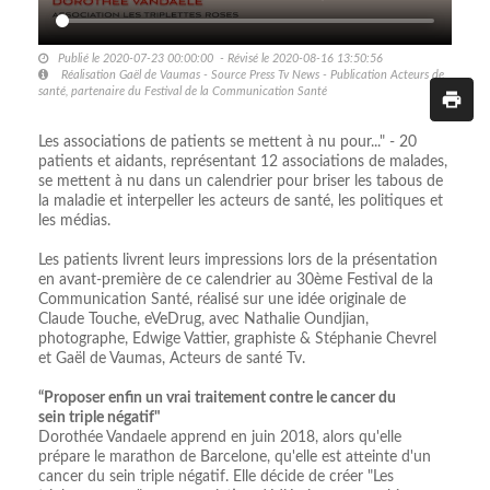
Publié le 2020-07-23 00:00:00 - Révisé le 2020-08-16 13:50:56
Réalisation Gaël de Vaumas - Source Press Tv News - Publication Acteurs de
santé, partenaire du Festival de la Communication Santé
Les associations de patients se mettent à nu pour..." - 20
patients et aidants, représentant 12 associations de malades,
se mettent à nu dans un calendrier pour briser les tabous de
la maladie et interpeller les acteurs de santé, les politiques et
les médias.
Les patients livrent leurs impressions lors de la présentation
en avant-première de ce calendrier au 30ème Festival de la
Communication Santé, réalisé sur une idée originale de
Claude Touche, eVeDrug, avec Nathalie Oundjian,
photographe, Edwige Vattier, graphiste & Stéphanie Chevrel
et Gaël de Vaumas, Acteurs de santé Tv.
“Proposer enfin un vrai traitement contre le cancer du
sein triple négatif"
Dorothée Vandaele apprend en juin 2018, alors qu'elle
prépare le marathon de Barcelone, qu'elle est atteinte d'un
cancer du sein triple négatif. Elle décide de créer "Les