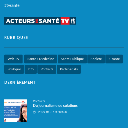
#tvsante
RUBRIQUES
Web TV
Santé / Médecine
Santé Publique
Société
E-santé
Politique
Info
Portraits
Partenariats
DERNIÈREMENT
Portraits
Du journalisme de solutions
2025-01-07 00:00:00