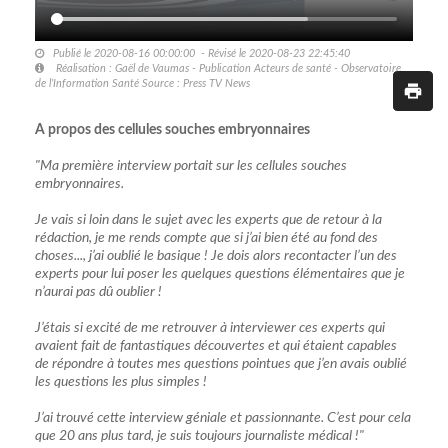
Publié le 2020-08-16 00:00:00 - Révisé le 2020-08-23 22:45:40
Réalisation : Gaël de Vaumas - Publication Acteurs de santé - Observatoire
de l’Information Santé Source : Press TV News
A propos des cellules souches embryonnaires
"Ma première interview portait sur les cellules souches
embryonnaires.
Je vais si loin dans le sujet avec les experts que de retour à la
rédaction, je me rends compte que si j’ai bien été au fond des
choses..., j’ai oublié le basique ! Je dois alors recontacter l’un des
experts pour lui poser les quelques questions élémentaires que je
n’aurai pas dû oublier !
J’étais si excité de me retrouver à interviewer ces experts qui
avaient fait de fantastiques découvertes et qui étaient capables
de répondre à toutes mes questions pointues que j’en avais oublié
les questions les plus simples !
J’ai trouvé cette interview géniale et passionnante. C’est pour cela
que 20 ans plus tard, je suis toujours journaliste médical !"