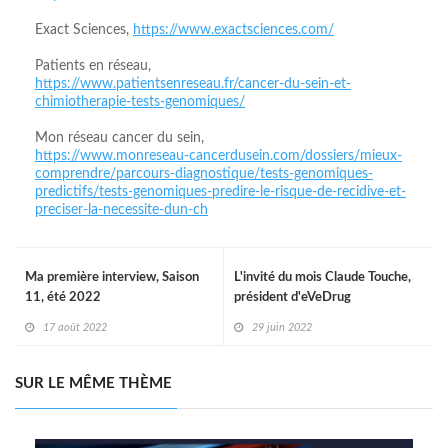
Exact Sciences,
https://www.exactsciences.com/
Patients en réseau,
https://www.patientsenreseau.fr/cancer-du-sein-et-
chimiotherapie-tests-genomiques/
Mon réseau cancer du sein,
https://www.monreseau-cancerdusein.com/dossiers/mieux-
comprendre/parcours-diagnostique/tests-genomiques-
predictifs/tests-genomiques-predire-le-risque-de-recidive-et-
preciser-la-necessite-dun-ch
Ma première interview, Saison
L'invité du mois Claude Touche,
11, été 2022
président d'eVeDrug
17 août 2022
29 juin 2022
SUR LE MÊME THÈME