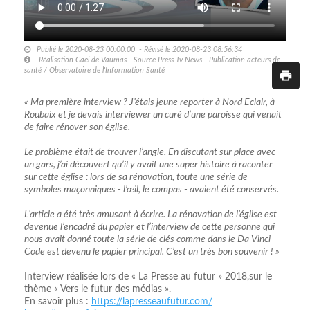
Publié le 2020-08-23 00:00:00 - Révisé le 2020-08-23 08:56:34
Réalisation Gaël de Vaumas - Source Press Tv News - Publication acteurs de
santé / Observatoire de l'Information Santé
« Ma première interview ? J’étais jeune reporter à Nord Eclair, à
Roubaix et je devais interviewer un curé d’une paroisse qui venait
de faire rénover son église.
Le problème était de trouver l’angle. En discutant sur place avec
un gars, j’ai découvert qu’il y avait une super histoire à raconter
sur cette église : lors de sa rénovation, toute une série de
symboles maçonniques - l’œil, le compas - avaient été conservés.
L’article a été très amusant à écrire. La rénovation de l’église est
devenue l’encadré du papier et l’interview de cette personne qui
nous avait donné toute la série de clés comme dans le Da Vinci
Code est devenu le papier principal. C’est un très bon souvenir ! »
Interview réalisée lors de « La Presse au futur » 2018,sur le
thème « Vers le futur des médias ».
En savoir plus :
https://lapresseaufutur.com/