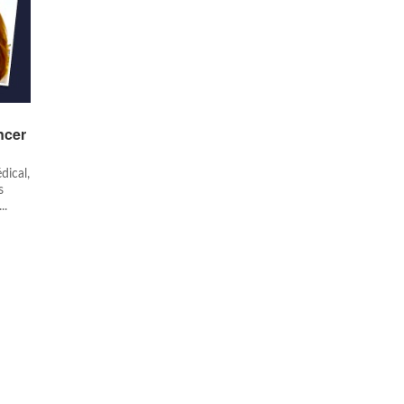
ncer
dical,
s
..