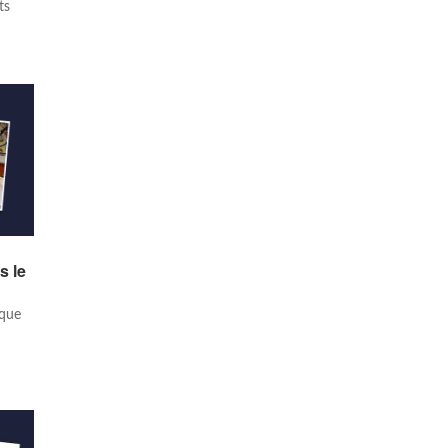
ts
s le
ique