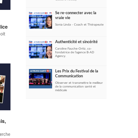
Se re-connecter avec la
vraie vie
Sonia Linda - Coach et Thérapeute
Nice
oit
Authenticité et sincérité
Caroline Fauche-Ortiz, co-
fondatrice de l’agence B-AD
Agency.
Les Prix du Festival de la
Communication
Observer et transmettre le meilleur
de la communication santé et
médicale
is,
herche