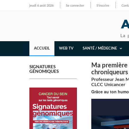
jeudi 6 août 2026
Se connecter
S'inscrire
Cont
La 
ACCUEIL
WEB TV
SANTÉ / MÉDECINE
Ma première i
SIGNATURES
chroniqueurs
GÉNOMIQUES
Professeur Jean M
CLCC Unicancer
Grâce au ton humor