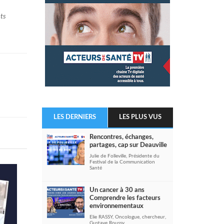
sts
LES DERNIERS
LES PLUS VUS
Rencontres, échanges,
partages, cap sur Deauville
Julie de Folleville, Présidente du
Festival de la Communication
Santé
Un cancer à 30 ans
Comprendre les facteurs
environnementaux
Elie RASSY, Oncologue, chercheur,
Gustave Roussy