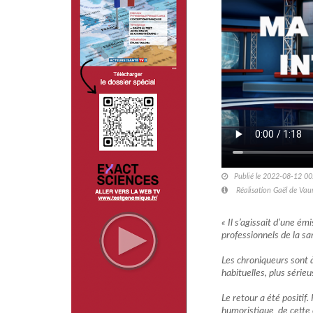
Publié le 2022-08-12 00
Réalisation Gaël de Vau
« Il s’agissait d’une é
professionnels de la sa
Les chroniqueurs sont à
habituelles, plus série
Le retour a été positif
humoristique de cette 