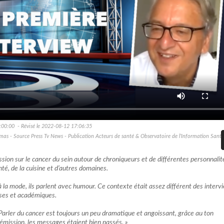
:00:00 - Révisé le 2022-08-12 17:06:35
mas - Source Press Tv News - Publication Acteurs de santé & Observatoire de l’Information Santé
mission sur le cancer du sein autour de chroniqueurs et de différentes personnalité
nté, de la cuisine et d’autres domaines.
 la mode, ils parlent avec humour. Ce contexte était assez différent des interv
uses et académiques.
. Parler du cancer est toujours un peu dramatique et angoissant, grâce au ton
émission, les messages étaient bien passés. »