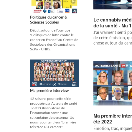
Politiques du cancer &
Le cannabis méd
Sciences Sociales
de la santé - Ma 
Débat autour de l'ouvrage
J’ai vraiment senti po
"Politiques de lutte contre le
de cette émission, qu'
cancer en France" au Centre de
chose autour du cann
Sociologie des Organisations
ScPo - CNRS.
Ma première interview
12 saisons pour cette série
proposée par Acteurs de santé
Tv et l’Observatoire de
l’Information santé : une
Ma première inter
soixantaine de personnalités
été 2022
nous racontent leur "première
fois face à la caméra".
Émotion, trac, inquiét