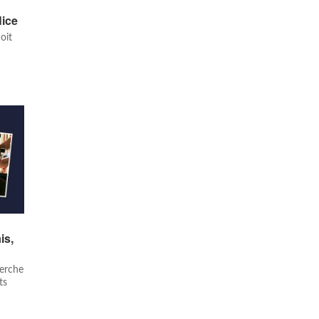
Nice
oit
is,
herche
ts