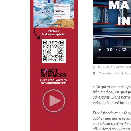
Publié le 2022-08-12 00
Réalisation Gaël de Vau
« Ce qui m’a beaucoup 
très médical, en quelqu
adressons. Dans notre 
potentiellement lire n
Être interviewée m’a ap
oublier que derrière le
connaissance d’un dossi
attentive à prendre en