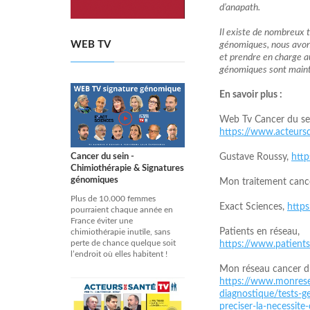
d’anapath.
Il existe de nombreux t
WEB TV
génomiques, nous avons
et prendre en charge au
génomiques sont mainte
En savoir plus :
Web Tv Cancer du sei
https://www.acteursd
Gustave Roussy,
http
Cancer du sein -
Chimiothérapie & Signatures
génomiques
Mon traitement canc
Plus de 10.000 femmes
Exact Sciences,
http
pourraient chaque année en
France éviter une
Patients en réseau,
chimiothérapie inutile, sans
perte de chance quelque soit
https://www.patients
l’endroit où elles habitent !
Mon réseau cancer du
https://www.monrese
diagnostique/tests-g
preciser-la-necessite