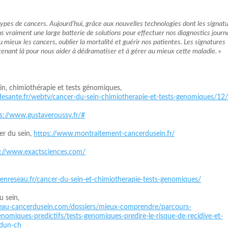
ypes de cancers. Aujourd’hui, grâce aux nouvelles technologies dont les signat
 vraiment une large batterie de solutions pour effectuer nos diagnostics journa
 mieux les cancers, oublier la mortalité et guérir nos patientes. Les signatures
nant là pour nous aider à dédramatiser et à gérer au mieux cette maladie. »
n, chimiothérapie et tests génomiques,
esante.fr/webtv/cancer-du-sein-chimiotherapie-et-tests-genomiques/12/
s://www.gustaveroussy.fr/#
er du sein,
https://www.montraitement-cancerdusein.fr/
s://www.exactsciences.com/
enreseau.fr/cancer-du-sein-et-chimiotherapie-tests-genomiques/
 sein,
au-cancerdusein.com/dossiers/mieux-comprendre/parcours-
enomiques-predictifs/tests-genomiques-predire-le-risque-de-recidive-et-
-dun-ch