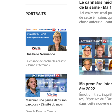
Le cannabis méd
de la santé - Ma 
J’ai vraiment senti po
PORTRAITS
de cette émission, qu'
chose autour du cann
Une belle Normande
La chance de cocher les cases :
« Jeune et femme »
Ma première inter
été 2022
Émotion, trac, inquiét
(es) l'épreuve du "Fa
Marquer une pause dans son
dans cette nouvelle sai
parcours - L’invité du mois
Dans le Pays de Caux, il