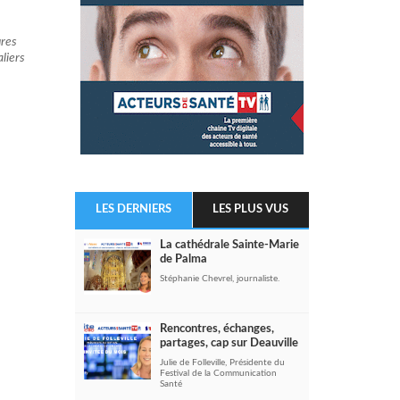
ures
liers
LES DERNIERS
LES PLUS VUS
La cathédrale Sainte-Marie
de Palma
Stéphanie Chevrel, journaliste.
Rencontres, échanges,
partages, cap sur Deauville
Julie de Folleville, Présidente du
Festival de la Communication
Santé