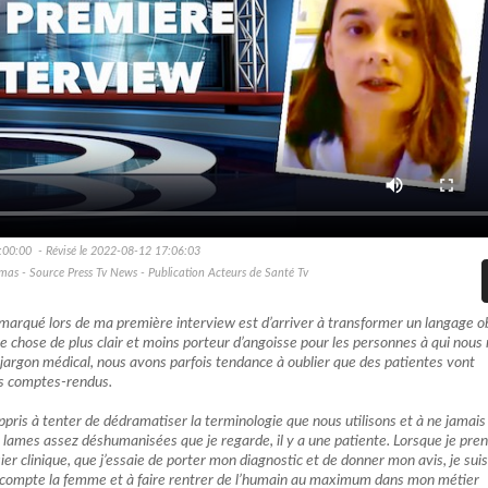
:00:00 - Révisé le 2022-08-12 17:06:03
mas - Source Press Tv News - Publication Acteurs de Santé Tv
marqué lors de ma première interview est d’arriver à transformer un langage o
e chose de plus clair et moins porteur d’angoisse pour les personnes à qui nous
jargon médical, nous avons parfois tendance à oublier que des patientes vont
os comptes-rendus.
pris à tenter de dédramatiser la terminologie que nous utilisons et à ne jamais
s lames assez déshumanisées que je regarde, il y a une patiente. Lorsque je pre
er clinique, que j’essaie de porter mon diagnostic et de donner mon avis, je suis
 compte la femme et à faire rentrer de l’humain au maximum dans mon métier