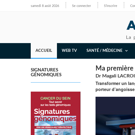
samedi 8 août 2026
Se connecter
S'inscrire
Con
La 
ACCUEIL
WEB TV
SANTÉ / MÉDECINE
Ma première i
SIGNATURES
GÉNOMIQUES
Dr Magali LACROI
Transformer un lan
porteur d’angoisse