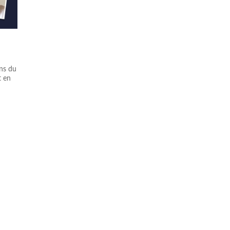
ons du
t en