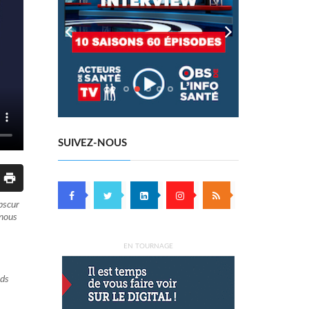
SUIVEZ-NOUS
bscur
 nous
EN TOURNAGE
nds