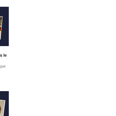
s le
ique