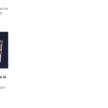
herche
ts
s le
ique