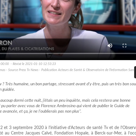
:00:00 - Révisé le 2021-01-10 12:53:23
mas - Source Press Tv News - Publication Acteurs de Santé & Observatoire de l’Information Sant
 ? Très humaine, un bon partage, stressant avant d’y être, puis un très bon sou
n guidée.
aucoup dormi cette nuit, j’étais un peu inquiète, mais cela restera une bonne
ai pu parler avec vous de Florence Ambrosino qui vient de publier le Guide de
ue avancée, et ça, je ne l'oublierais pas non plus".
s 2 et 3 septembre 2020 à l'initiative d'Acteurs de santé Tv et de l'Observ
té au Centre Jacques Calvé, Fondation Hopale, à Berck-sur-Mer, à l’oc