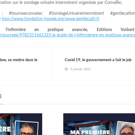
mation sur le sondage urinaire intermittent organisée par ConvaTec.
 #tourneeconvatec #SondageUrinaireIntermittent #gentlecathm
e
http://www.fondation-hopale.org/
www.gentlecath.fr
'infirmière en pratique avancée, Editions Vuibe
fr/ouvrage/9782311661323-le-guide-de-l-infirmierere-en-pratique-avanc
iew, se mettre dans le
Covid 19, le gouvernement a fait le job
3 janvier 2021
E