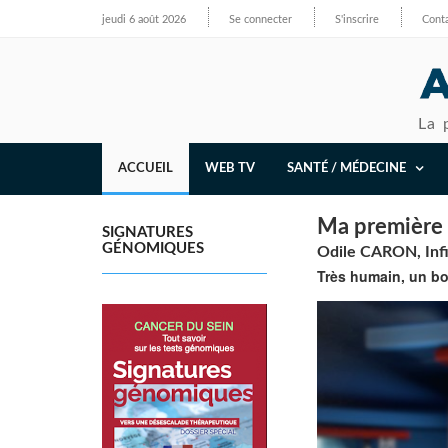
jeudi 6 août 2026
Se connecter
S'inscrire
Cont
La 
ACCUEIL
WEB TV
SANTÉ / MÉDECINE
Ma première i
SIGNATURES
GÉNOMIQUES
Odile CARON, Infi
Très humain, un b