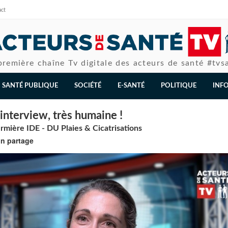
act
première chaîne Tv digitale des acteurs de santé #tvs
SANTÉ PUBLIQUE
SOCIÉTÉ
E-SANTÉ
POLITIQUE
INF
nterview, très humaine !
rmière IDE - DU Plaies & Cicatrisations
on partage