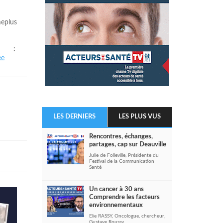
eplus
rt :
ee
LES DERNIERS
LES PLUS VUS
Rencontres, échanges,
partages, cap sur Deauville
Julie de Folleville, Présidente du
Festival de la Communication
Santé
Un cancer à 30 ans
Comprendre les facteurs
environnementaux
Elie RASSY, Oncologue, chercheur,
Gustave Roussy