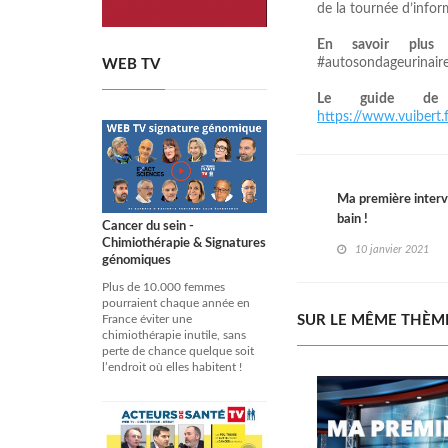
de la tournée d’infor
En savoir plus
:
#autosondageurinair
WEB TV
Le guide de l
https://www.vuibert.
Ma première interv
bain !
Cancer du sein -
Chimiothérapie & Signatures
10 janvier 2021
génomiques
Plus de 10.000 femmes
pourraient chaque année en
SUR LE MÊME THÈM
France éviter une
chimiothérapie inutile, sans
perte de chance quelque soit
l’endroit où elles habitent !