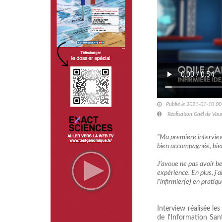
Publié le 2021-01-10 00
Réalisation Gaël de Vau
"Ma premiere interview
bien accompagnée, bie
J’avoue ne pas avoir be
expérience. En plus, j'
l'infirmier(e) en pratiq
Interview réalisée le
de l'Information San