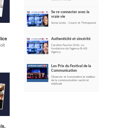
Se re-connecter avec la
vraie vie
Sonia Linda - Coach et Thérapeute
Nice
Authenticité et sincérité
oit
Caroline Fauche-Ortiz, co-
fondatrice de l’agence B-AD
Agency.
Les Prix du Festival de la
Communication
Observer et transmettre le meilleur
de la communication santé et
médicale
is,