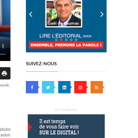
SUIVEZ-NOUS
é
venir,
EN TOURNAGE
atoire
casion