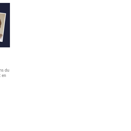
ons du
t en