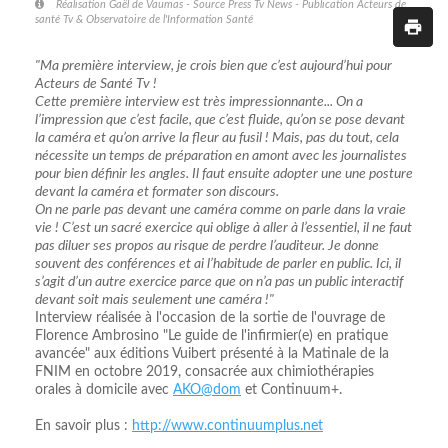
Réalisation Gaël de Vaumas - Source Press Tv News - Publication Acteurs de
santé Tv & Observatoire de l'Information Santé
"Ma première interview, je crois bien que c’est aujourd’hui pour
Acteurs de Santé Tv !
Cette première interview est très impressionnante... On a
l’impression que c’est facile, que c’est fluide, qu’on se pose devant
la caméra et qu’on arrive la fleur au fusil ! Mais, pas du tout, cela
nécessite un temps de préparation en amont avec les journalistes
pour bien définir les angles. Il faut ensuite adopter une une posture
devant la caméra et formater son discours.
On ne parle pas devant une caméra comme on parle dans la vraie
vie ! C’est un sacré exercice qui oblige à aller à l’essentiel, il ne faut
pas diluer ses propos au risque de perdre l’auditeur. Je donne
souvent des conférences et ai l’habitude de parler en public. Ici, il
s’agit d’un autre exercice parce que on n’a pas un public interactif
devant soit mais seulement une caméra !"
Interview réalisée à l'occasion de la sortie de l'ouvrage de
Florence Ambrosino "Le guide de l'infirmier(e) en pratique
avancée" aux éditions Vuibert présenté à la Matinale de la
FNIM en octobre 2019, consacrée aux chimiothérapies
orales à domicile avec
AKO@dom
et Continuum+.
En savoir plus :
http://www.continuumplus.net