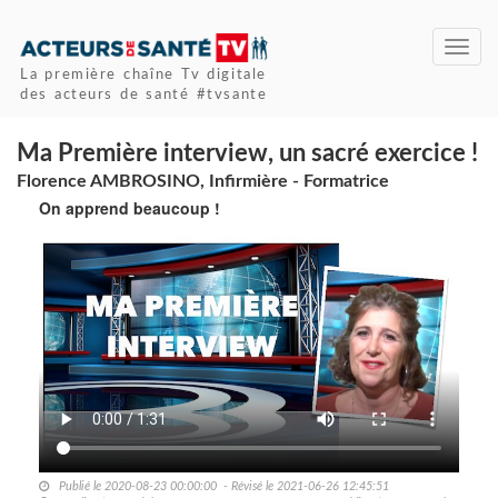
Toggl
navig
La première chaîne Tv digitale
des acteurs de santé #tvsante
Ma Première interview, un sacré exercice !
Florence AMBROSINO, Infirmière - Formatrice
On apprend beaucoup !
Publié le 2020-08-23 00:00:00 - Révisé le 2021-06-26 12:45:51