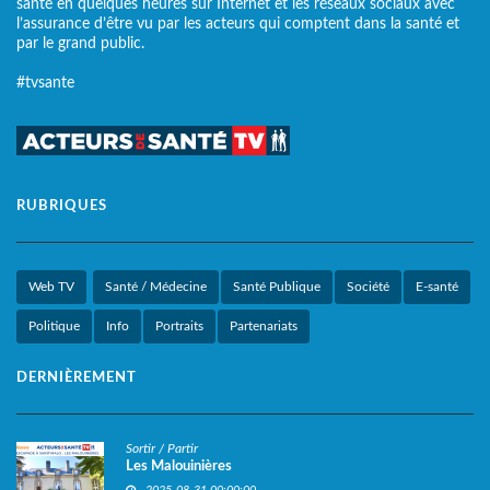
santé en quelques heures sur Internet et les réseaux sociaux avec
l’assurance d’être vu par les acteurs qui comptent dans la santé et
par le grand public.
#tvsante
RUBRIQUES
Web TV
Santé / Médecine
Santé Publique
Société
E-santé
Politique
Info
Portraits
Partenariats
DERNIÈREMENT
Sortir / Partir
Les Malouinières