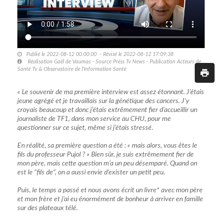
Publié le 2022-08-12 00:00:00 - Révisé le 2022-08-12 17:09:38
Réalisation Gaël de Vaumas - Source Press Tv News - Publication Acteurs de
Santé Tv & Observatoire de l’Information Santé
« Le souvenir de ma première interview est assez étonnant. J’étais
jeune agrégé et je travaillais sur la génétique des cancers. J’y
croyais beaucoup et donc j’étais extrêmement fier d’accueillir un
journaliste de TF1, dans mon service au CHU, pour me
questionner sur ce sujet, même si j’étais stressé.
En réalité, sa première question a été : « mais alors, vous êtes le
fils du professeur Pujol ? » Bien sûr, je suis extrêmement fier de
mon père, mais cette question m’a un peu désemparé. Quand on
est le “fils de”, on a aussi envie d’exister un petit peu.
Puis, le temps a passé et nous avons écrit un livre* avec mon père
et mon frère et j’ai eu énormément de bonheur à arriver en famille
sur des plateaux télé.