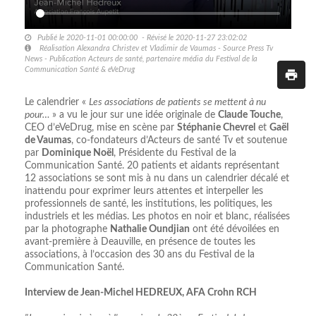
Publié le 2020-11-01 00:00:00 - Révisé le 2020-11-27 23:02:02
Réalisation Alexandra Christev et Vladimir de Vaumas - Source Press Tv
News - Publication Acteurs de santé, partenaire média du Festival de la
Communication Santé & eVeDrug
Le calendrier «
Les associations de patients se mettent à nu
pour…
» a vu le jour sur une idée originale de
Claude Touche
,
CEO d’eVeDrug, mise en scène par
Stéphanie Chevrel
et
Gaël
de Vaumas
, co-fondateurs d’Acteurs de santé Tv et soutenue
par
Dominique Noël
, Présidente du Festival de la
Communication Santé. 20 patients et aidants représentant
12 associations se sont mis à nu dans un calendrier décalé et
inattendu pour exprimer leurs attentes et interpeller les
professionnels de santé, les institutions, les politiques, les
industriels et les médias. Les photos en noir et blanc, réalisées
par la photographe
Nathalie Oundjian
ont été dévoilées en
avant-première à Deauville, en présence de toutes les
associations, à l’occasion des 30 ans du Festival de la
Communication Santé.
Interview de Jean-Michel HEDREUX, AFA Crohn RCH