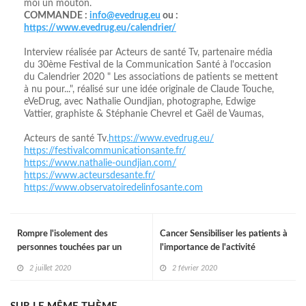
moi un mouton.
COMMANDE :
info@evedrug.eu
ou :
https://www.evedrug.eu/calendrier/
Interview réalisée par Acteurs de santé Tv, partenaire média
du 30ème Festival de la Communication Santé à l'occasion
du Calendrier 2020 " Les associations de patients se mettent
à nu pour...", réalisé sur une idée originale de Claude Touche,
eVeDrug, avec Nathalie Oundjian, photographe, Edwige
Vattier, graphiste & Stéphanie Chevrel et Gaël de Vaumas,
Acteurs de santé Tv.
https://www.evedrug.eu/
https://festivalcommunicationsante.fr/
https://www.nathalie-oundjian.com/
https://www.acteursdesante.fr/
https://www.observatoiredelinfosante.com
Rompre l'isolement des
Cancer Sensibiliser les patients à
personnes touchées par un
l'importance de l'activité
cancer
sportive
2 juillet 2020
2 février 2020