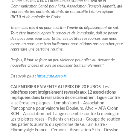
"Je me suis mis à nu à l'occasion du 30ème Festival de la
Communication Santé pour l'afa, Association François Aupetit, qui
représente les patients atteints de rectocolite hémorragique
(RCH) et de maladie de Crohn.
Je me suis mis à nu pour susciter l'envie du dépassement de soi.
Tout être humain, après le parcours de la maladie, doit se poser
des questions pour aller titiller ces petites ressources que nous
avons en nous, que trop facilement nous n'irions pas chercher pour
reprendre une certaine routine.
Parfois, il faut se faire un peu violence pour aller au-devant de
nouvelles choses et puis se dépasser tout simplement."
En savoir plus :
https://afa.asso.fr
CALENDRIER EN VENTE AU PRIX DE 20 EUROS. Les
bénéfices sont intégralement reversés aux 12 associations
impliquées dans la réalisation de ce calendrier :
Ligue contre
la sclérose en plaques - Lympho’sport - Association
Francophone pour Vaincre les Douleurs, Afvd – AFA Crohn
RCH - Association petit ange ensemble contre la méningite -
Les triplettes roses - Patients en réseau - Groupe de soutien
des patients atteints du syndrome de Guillain Barré -
Fibromyalgie France - Cerhom - Association Skin - Dessine-