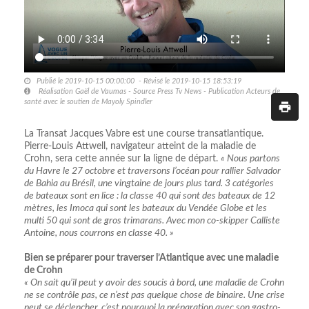
Publié le 2019-10-15 00:00:00 - Révisé le 2019-10-15 18:53:19
Réalisation Gaël de Vaumas - Source Press Tv News - Publication Acteurs de
santé avec le soutien de Mayoly Spindler
La Transat Jacques Vabre est une course transatlantique.
Pierre-Louis Attwell, navigateur atteint de la maladie de
Crohn, sera cette année sur la ligne de départ.
« Nous partons
du Havre le 27 octobre et traversons l’océan pour rallier Salvador
de Bahia au Brésil, une vingtaine de jours plus tard. 3 catégories
de bateaux sont en lice : la classe 40 qui sont des bateaux de 12
mètres, les Imoca qui sont les bateaux du Vendée Globe et les
multi 50 qui sont de gros trimarans. Avec mon co-skipper Calliste
Antoine, nous courrons en classe 40. »
Bien se préparer pour traverser l’Atlantique avec une maladie
de Crohn
« On sait qu’il peut y avoir des soucis à bord, une maladie de Crohn
ne se contrôle pas, ce n’est pas quelque chose de binaire. Une crise
peut se déclencher, c’est pourquoi la préparation avec son gastro-