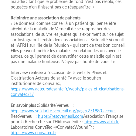
maladie : tant que le problème de fond n’est pas résolu, ces
poussées n’en finissent pas de réapparaître. »
Rejoindre une association de patients
« Je donnerai comme conseil à un patient qui pense être
atteint de la maladie de Verneuil de se rapprocher des
associations, de suivre les jeunes qui s’expriment sur ce sujet
sur Instagram. Il existe deux associations - Solidarité Verneuil
et l’AFRH sur l’île de la Réunion - qui sont de très bon conseil.
Elles peuvent mettre les malades en relation les uns avec les
autres, ce qui permet de démystifier cette maladie qui n’est
pas une maladie honteuse. N’ayez pas honte de vous ! »
Interview réalisée à l’occasion de la web Tv Plaies et
Cicatrisation Acteurs de santé Tv avec le soutien
institutionnel de ConvaTec,
https://www.acteursdesante.fr/webtv/plaies-et-cicatrisations-
convatec/1/
En savoir plus :
Solidarité Verneuil :
https://www.solidarite-verneuil.org/page/271980-accueil
ResoVerneuil :
https://resoverneuil.com
Association Française
pour la Recherche sur l’Hidrosadénite :
http://www.afrh.fr
Laboratoires ConvaTec @ConvatecWoundFr :
https://www.convatec.fr