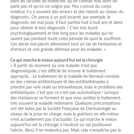
dans les facultés de médecine, qu’on connait mal, dont on
parle peu et qu’on ne soigne pas. Peu connue du corps
médical, il y a souvent des erreurs et des retards au niveau du
diagnostic. On pense à un poil incarné, par exemple, le
diagnostic est mal posé. Il faut parfois huit à huit ans et demi
pour obtenir le bon diagnostic ! C’est très lourd
psychologiquement et très long pour les malades qui ne
savent pas pendant toute cette période de quoi ils souffrent.
Ces abcès mal placés alimentent tout un tas de fantasmes et
d’erreurs et une grande détresse pour les malades. »
Ce qui marche le mieux aujourd’hui est la chirurgie
« À partir du moment où une maladie n’est pas
diagnostiquée, c’est difficile de trouver le traitement
approprié… Le traitement de la maladie de Verneuil consiste
en des crèmes antibiotiques et des antibiothérapies à
prendre par voie orale ou intraveineuse, mais le problème des
antibiotiques, c’est que ce n’est pas automatique ! Lorsque
des résistances se forment et que vous arrêtez le traitement,
très souvent la maladie redémarre. Quelques préconisations
ont été faites par la Société Française de Dermatologie au
niveau de la prise en charge, mais la guérison en elle-même
n’est actuellement pas d’actualité. Ce qui marche le mieux
aujourd’hui est la chirurgie à l’endroit où est positionné
l’abcès. Ainsi, il ne reviendra pas. Mais cela n’empêche pas la