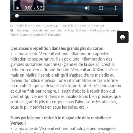
Publié le 2021-09-13 00:00:00 - Révisé le 2021-09-14 09:04:44
Réalisation Gaël de Vaumas - Source Press Tv News - Publication Acteurs de
Santé Tv avec le soutien de ConvaTec
Des abcès à répétition dans les grands plis du corps
« La maladie de Verneuil est une inflammation appelée
hidradenite suppurative, il s’agit d’une inflammation des
glandes sudorales apocrines (glandes de la sueur). C’est la
définition qu’en a donné Aristide Verneuil au XIXème siècle,
mais en réalité il semblerait qu’il s’agisse d’une maladie au
niveau du follicule pileux : une inflammation se transforme
en un abcès qui va devenir très important et très douloureux
et qui va finir par rompre. Il s’agit d’abcès à répétition qui
vont et qui viennent dans des localisations bien précises que
sont les grands plis du corps : sous l’aine, sous les aisselles,
sous le pli inter-fessier, sous les seins, etc. »
8 ans parfois pour obtenir le diagnostic de la maladie de
Verneuil
« La maladie de Verneuil est une pathologie peu enseignée