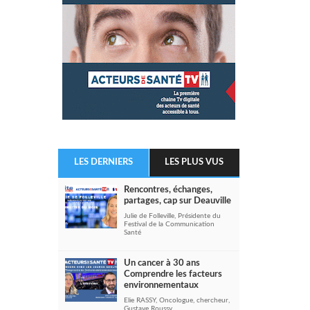
LES DERNIERS
LES PLUS VUS
Rencontres, échanges,
partages, cap sur Deauville
Julie de Folleville, Présidente du
Festival de la Communication
Santé
Un cancer à 30 ans
Comprendre les facteurs
environnementaux
Elie RASSY, Oncologue, chercheur,
Gustave Roussy