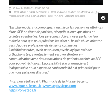
Publié le 2018-01-23 00:00:00
Réalisation : Carla de Vaumas - Réalisé avec le soutien de Merck & la Ligue
française contre la SEP Source : Press Tv News - Acteurs de Santé
"Les pharmaciens accompagnent au mieux les personnes atteintes
d’une SEP en étant disponibles, réceptifs à leurs questions et
craintes éventuelles. Ces personnes doivent oser parler de leur
maladie pour que nous puissions les aider si besoin et, les orienter
vers d’autres professionnels de santé comme les
kinésithérapeutes, avoir un soutien psychologique, voir des
orthophonistes, éventuellement essayer d’entrer en
communication avec des associations de patients atteints de SEP
pour pouvoir échanger. L’accessibilité à la pharmacie est
indispensable et un espace de confidentialité est primordial pour
que nous puissions discuter."
Interview réalisée à la Pharmacie de la Marine, Fécamp
www.ligue-sclerose.fr
www.sepbysteps.com
https://on-steps.fr