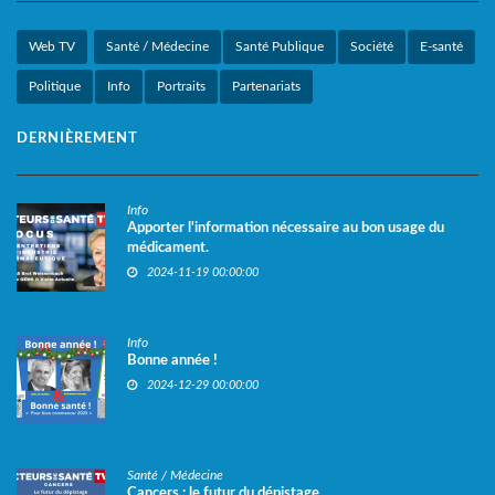
Web TV
Santé / Médecine
Santé Publique
Société
E-santé
Politique
Info
Portraits
Partenariats
DERNIÈREMENT
Info
Apporter l'information nécessaire au bon usage du
médicament.
2024-11-19 00:00:00
Info
Bonne année !
2024-12-29 00:00:00
Santé / Médecine
Cancers : le futur du dépistage