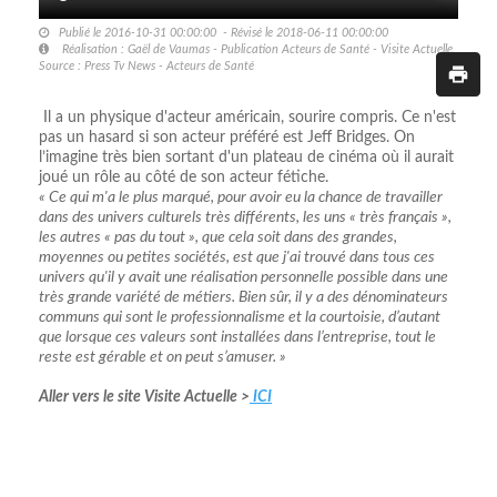
Publié le 2016-10-31 00:00:00 - Révisé le 2018-06-11 00:00:00
Réalisation : Gaël de Vaumas - Publication Acteurs de Santé - Visite Actuelle
Source : Press Tv News - Acteurs de Santé
Il a un physique d'acteur américain, sourire compris. Ce n'est
pas un hasard si son acteur préféré est Jeff Bridges. On
l’imagine très bien sortant d'un plateau de cinéma où il aurait
joué un rôle au côté de son acteur fétiche.
« Ce qui m'a le plus marqué, pour avoir eu la chance de travailler
dans des univers culturels très différents, les uns « très français »,
les autres « pas du tout », que cela soit dans des grandes,
moyennes ou petites sociétés, est que j'ai trouvé dans tous ces
univers qu'il y avait une réalisation personnelle possible dans une
très grande variété de métiers. Bien sûr, il y a des dénominateurs
communs qui sont le professionnalisme et la courtoisie, d’autant
que lorsque ces valeurs sont installées dans l’entreprise, tout le
reste est gérable et on peut s’amuser. »
Aller vers le site Visite Actuelle >
ICI