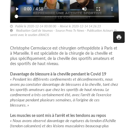
Publié le 2020-12-14 00:00:00 - Révisé le 2020-12-14 14:26:23
Réalisation Gaël de Vaumas - Source Press Tv News - Publication Acteurs de
santé avec le soutien d'ANCIS
Christophe Cermolacce est chirurgien orthopédiste à Paris et
à Marseille. Il est spécialiste de la chirurgie de la cheville et
plus spécifiquement, de la cheville des sportifs amateurs et
des sportifs de haut niveau.
Davantage de blessure à la cheville pendant le Covid 19
« Pendant les différents confinements et déconfinements, nous
avons pu constater davantage de blessures à la cheville, tant chez
les sportifs amateurs que chez les sportifs de haut niveau. Le
confinement a très certainement été, avec l’arrêt de l’exercice
physique pendant plusieurs semaines, à l’origine de ces
blessures. »
Les muscles se sont mis à l’arrêt et les tendons au repos
« Nous avons observé davantage de ruptures du tendon d’Achille
(tendon calcanéen) et des lésions musculaires beaucoup plus