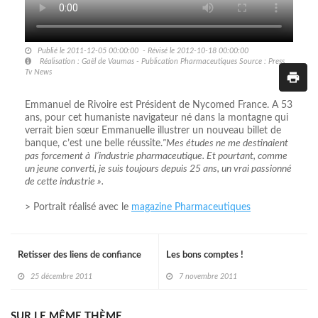
Publié le 2011-12-05 00:00:00 - Révisé le 2012-10-18 00:00:00
Réalisation : Gaël de Vaumas - Publication Pharmaceutiques Source : Press
Tv News
Emmanuel de Rivoire est Président de Nycomed France. A 53
ans, pour cet humaniste navigateur né dans la montagne qui
verrait bien sœur Emmanuelle illustrer un nouveau billet de
banque, c’est une belle réussite.
"Mes études ne me destinaient
pas forcement à l’industrie pharmaceutique. Et pourtant, comme
un jeune converti, je suis toujours depuis 25 ans, un vrai passionné
de cette industrie ».
> Portrait réalisé avec le
magazine Pharmaceutiques
Retisser des liens de confiance
Les bons comptes !
25 décembre 2011
7 novembre 2011
SUR LE MÊME THÈME