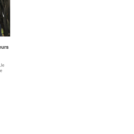
teurs
 Je
de