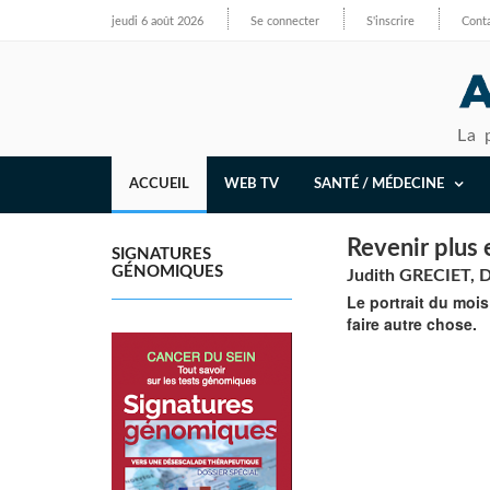
jeudi 6 août 2026
Se connecter
S'inscrire
Cont
La 
ACCUEIL
WEB TV
SANTÉ / MÉDECINE
Revenir plus
SIGNATURES
GÉNOMIQUES
Judith GRECIET, D
Le portrait du moi
faire autre chose.