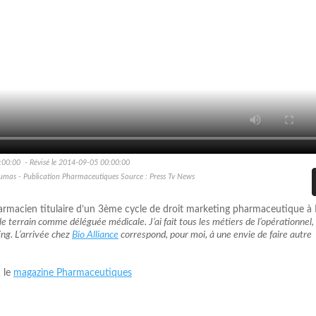
:00:00 - Révisé le 2014-09-05 00:00:00
aumas - Publication Pharmaceutiques Source : Press Tv News
harmacien titulaire d’un 3ème cycle de droit marketing pharmaceutique à 
e terrain comme déléguée médicale. J’ai fait tous les métiers de l’opérationnel, 
ng. L’arrivée chez
Bio Alliance
correspond, pour moi, à une envie de faire autre
c le
magazine Pharmaceutiques