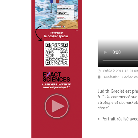
Publié le 2011-12-25 00
Réalisation : Gaël de V
Judith Greciet est p
5.
" J’ai commencé sur l
stratégie et du marketi
chose".
> Portrait réalisé ave