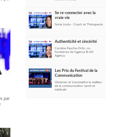
Se re-connecter avec la
vraie vie
Sonia Linda - Coach et Thérapeute
Authenticité et sincérité
Caroline Fauche-Ortiz, co-
fondatrice de l’agence B-AD
Agency.
Les Prix du Festival de la
Communication
Observer et transmettre le meilleur
de la communication santé et
médicale
es par
e