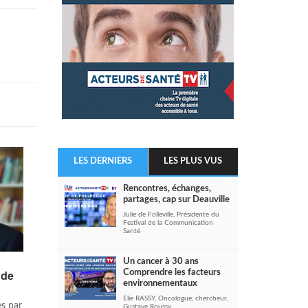
LES DERNIERS
LES PLUS VUS
Rencontres, échanges,
partages, cap sur Deauville
Julie de Folleville, Présidente du
Festival de la Communication
Santé
Un cancer à 30 ans
 de
Comprendre les facteurs
environnementaux
Elie RASSY, Oncologue, chercheur,
es par
Gustave Roussy