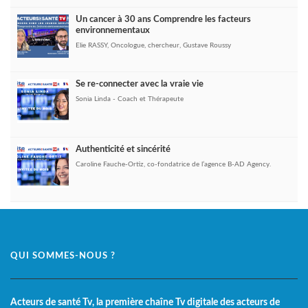
Un cancer à 30 ans Comprendre les facteurs
environnementaux
Elie RASSY, Oncologue, chercheur, Gustave Roussy
Se re-connecter avec la vraie vie
Sonia Linda - Coach et Thérapeute
Authenticité et sincérité
Caroline Fauche-Ortiz, co-fondatrice de l’agence B-AD Agency.
QUI SOMMES-NOUS ?
Acteurs de santé Tv, la première chaîne Tv digitale des acteurs de